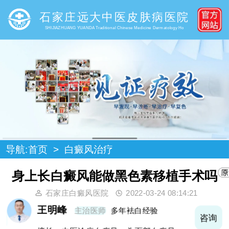
石家庄远大中医皮肤病医院
SHIJIAZHUANG YUANDA Traditional Chinese Medicine Dermatology Ho
导航:
首页
>
白癜风治疗
身上长白癜风能做黑色素移植手术吗
石家庄白癜风医院
2022-03-24 08:14:21
王明峰
主治医师
多年袪白经验
询
咨询