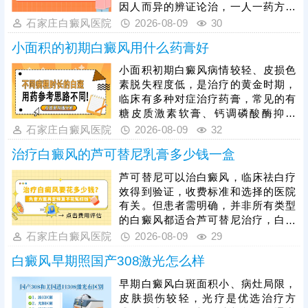
因人而异的辨证论治，一人一药方，
令治疗充分发挥作用。其次，白癜风
石家庄白癜风医院
2026-08-09
30
治疗还可以照光，药物与照光同步进
小面积的初期白癜风用什么药膏好
行，双管齐下，有利于增强疗效，缩
短治疗疗程，加快肤色还原。同时，
小面积初期白癜风病情较轻、皮损色
患者还要避免外界不良因素刺激，防
素脱失程度低，是治疗的黄金时期，
止持续刺激皮肤，避免拖慢皮肤着色
临床有多种对症治疗药膏，常见的有
进度。
糖皮质激素软膏、钙调磷酸酶抑制
剂、维生素D3衍生物等，可有效抑制
石家庄白癜风医院
2026-08-09
32
白斑扩散、刺激黑色素再生，但药膏
治疗白癜风的芦可替尼乳膏多少钱一盒
种类适配人群、皮损部位各不相同，
具体用药需严格遵从医嘱，单一外用
芦可替尼可以治白癜风，临床祛白疗
药物治疗效果相对有限，临床推荐药
效得到验证，收费标准和选择的医院
膏外用联合308准分子激光照射治
有关。但患者需明确，并非所有类型
疗，准确作用于白斑病灶，激活黑色
的白癜风都适合芦可替尼治疗，白癜
素细胞活性，大幅提升整体疗效。
风病情多变，有不同的时期和类型，
石家庄白癜风医院
2026-08-09
29
发病人群、白斑所在部位不一样等，
白癜风早期照国产308激光怎么样
都会影响治疗药物的选择，还需遵医
嘱选择适合自己的药物，保障疗效。
早期白癜风白斑面积小、病灶局限，
用药期间，还可以搭配仪器照光进行
皮肤损伤较轻，光疗是优选治疗方
综合治疗，强化疗效，加快皮肤着