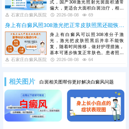
式，国产308激光照射光斑面积通常
色。
偏大，更适合大面积白斑治疗，相较
之下，进口308激光靶向性强、光源
石家庄白癜风医院
2026-08-08
69
稳定，可直接作用于患处，不损伤周
身上有白癜风照308激光把正常皮肤照黑还能恢复吗
边健康肌肤，兼具安全性与高效性，
能快速激活黑色素细胞，更适配早期
身上有白癜风可以照308准分子激
白癜风的治疗需求。患者进行308激
光，激光把皮肤照黑后并非不能恢
光治疗时，需严格遵循医嘱把控照射
复，随着时间推移，做好护理措施，
剂量，坚持照射治疗，不可随意中
基本可逐步恢复正常肤色。患者照光
断，避免影响复色效果。
治白癜风还需确定合适的频率，持之
石家庄白癜风医院
2026-08-08
64
以恒，累积疗效，助力病情稳步好
转。照光期间需要定期复查，评估疗
效，分析病情变化特征，适当的对治
相关图片
白斑相关图帮你更好解决白癜风问题
疗方案进行调整，使治疗持续贴合病
情，循序渐进消灭白斑。