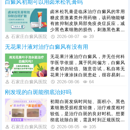
白癜风初期可以用卤米松乳膏吗
药种类、剂量、使用周期均需严格遵
从医嘱。患者严禁自行选购、增减药
卤米松乳膏是临床治疗白癜风的常用
量，盲目用药易引发皮肤萎缩、毛细
糖皮质激素类外用药物，该药物能够
血管扩张、色素异常、激素依赖等副
有效抑制皮肤局部免疫炎症反应，减
作用，损害皮肤健康。单纯使用激素
少黑色素细胞的损伤，刺激黑色素再
药物治疗大面积白癜风效果有限，联
生，可有效控制白斑扩散、淡化皮
石家庄白癜风医院
2026-08-07
39
合311窄谱uvb照射综合方案，能有效
损。但患者绝对不可自行胡乱用药，
无花果汁液对治疗白癜风有没有用
能否使用、用药剂量、涂抹时长，都
需要结合个人白斑位置、皮肤状态、
无花果汁液治疗白癜风，并无任何科
体质等情况，严格遵从医嘱，避免不
学医学依据，属于民间偏方，白癜风
当用药引发皮肤萎缩、色素异常等副
患者切勿轻信、随意尝试，私自将无
作用。临床治疗中，初期白癜风采用
花果汁液涂抹白斑患处，很容易刺激
卤米松乳膏外用，搭配308准分子激
脆弱的皮损肌肤，引发过敏、炎症，
石家庄白癜风医院
2026-08-06
64
光照射联合治疗，可内外协同作用，
诱发皮肤同形反应，导致白斑扩散、
加速黑色素
刚发现的白斑能彻底治好吗
病情加重，同时还会耽误正规治疗时
机。临床中308准分子激光、黑色素
初期白斑发病时间短、面积小、黑色
种植是治疗白癜风的成熟有效手段，
素细胞受损程度轻微，治疗难度相对
适配不同病情患者。白癜风恢复周期
较低，是治疗白斑的良好时机。想要
较长，患者需摒弃偏方，坚持规范科
彻底祛除白斑，需及时到正规医院检
学治疗，同时做好日常皮肤防护、作
查确诊，明确发病根源，杜绝偏方、
石家庄白癜风医院
2026-08-05
105
息饮食调理，稳定病情，助力白斑逐