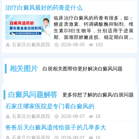
盲目用药等错误治疗方式，依托科学
步复色。
治疗白癜风最好的药膏是什么
对症的治疗手段修复受损黑色素细
胞，从根源解决白斑问题，避免治疗
临床治疗白癜风的药膏有很多，如：
走弯路、延误病情。同时患者需摒弃
糖皮质激素、钙调磷酸酶抑制剂、维
速成治疗心态，白癜风恢复需要周
生素D3衍生物等，分别适用于进展
期，务必坚持规范治疗，白斑消退后
期、面颈部娇嫩皮损、稳定期白斑等
做好巩固治疗，杜绝病情反复。
不同情况，需根据患者病情对症选
石家庄白癜风医院
2026-08-05
103
用。白癜风患者切勿自行胡乱购药、
用药，不当用药易引发皮肤刺激、耐
药性，甚至加重病情，所有药膏都需
相关图片
白斑相关图帮你更好解决白癜风问题
在医生指导下规范使用。单一药膏治
疗效果有限，临床多采用综合性治疗
方案，可结合光疗、表皮移植手术等
方式联合干预，大幅提升治疗效果。
白癜风问题解答
更多你想了解的白癜风/白斑问题
石家庄哪家医院是专门看白癜风的
石家庄白癜风医院
2026-08-07
18
爸爸后天白癜风遗传给孩子的几率多大
石家庄白癜风医院
2026-08-07
16