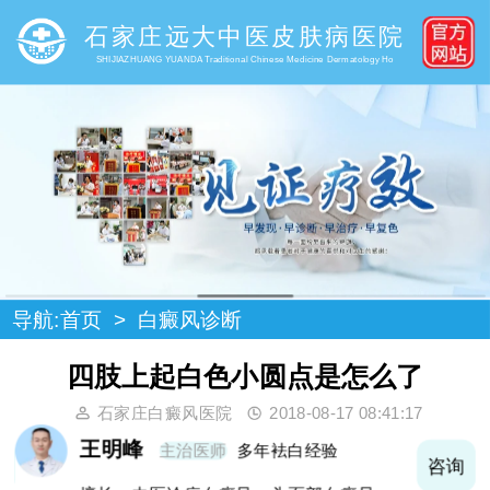
石家庄远大中医皮肤病医院
SHIJIAZHUANG YUANDA Traditional Chinese Medicine Dermatology Ho
导航:
首页
>
白癜风诊断
四肢上起白色小圆点是怎么了
石家庄白癜风医院
2018-08-17 08:41:17
王明峰
主治医师
多年袪白经验
询
咨询