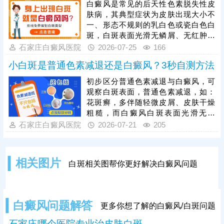
白癜风是常见的后天性色素脱失性皮
诊，需依托科学仪器检查。一旦确诊
肤病，其典型症状为皮肤出现大小不
白癜风，需及时就医治疗，切勿拖延
一、形态不规则的乳白色或瓷白色白
病情，避免白斑大面积扩散、增加治
斑，白斑表面光滑无鳞屑、无红肿瘙
疗难度。同时白癜风属于慢性皮肤疾
痒，可出现在全身任意部位，且白斑
石家庄白癜风医院
2026-07-25
166
病，治疗周期较长，患者需坚持规范
会随病情发展逐渐扩散、融合。想要
治疗。
小白斑是普通色素减退还是白癜风？3秒自测方法
明确病情，需通过伍德灯、皮肤ct等
科学检查，准确判定色素脱失程度与
初步区分普通色素减退与白癜风，可
病灶情况。白癜风危害极大，该病越
观察白斑表面，普通色素减退，如：
早治疗预后越好，发现疑似白斑症状
花斑癣，多伴随轻微皮屑、皮肤干燥
需及时就医，结合自身病情、体质制
粗糙，而白癜风白斑表面光滑无鳞
定个性化对症治疗方案，避免拖延加
屑、无萎缩，触感与正常皮肤一致，
石家庄白癜风医院
2026-07-21
205
重病情、增加治疗难度。
其次观察白斑变化，白色糠疹基本不
会扩散蔓延；白癜风具有扩散性，短
期内会变大、变多，相邻白斑还会相
相关图片
白斑相关图帮你更好解决白癜风问题
互融合。最后做按压测试，轻压白斑
部位，普通色素减退斑像贫血痣，按
压时患处不发红，周围皮肤泛红，白
癜风白斑受压后易出现发红情况。想
白癜风问题解答
更多你想了解的白癜风/白斑问题
要明确病情，可及时做科学检查。