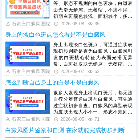
等、形态不规则的白色斑块，白斑表
面光滑无鳞屑、无萎缩，不痛不痒，
初期白斑颜色较浅、面积较小，多为
点状或片状分布，后期会逐渐扩散、
石家庄白癜风医院
2026-08-08
35
融合，可出现在身体任何部位。单纯
身上的淡白色斑点怎么看是不是白癜风
肉眼观察易与白色糠疹、花斑癣等白
斑疾病混淆，需通过伍德灯、皮肤ct
身上出现淡白色斑点，可通过症状表
等科学检查准确诊断，避免误诊。白
现初步判断是否为白癜风，白癜风引
癜风危害极大，确诊后需抓紧治疗，
发的白斑核心特征为表面光滑无异
结合自身白斑面积、病程、肤质等具
常，白斑处皮肤无鳞屑、无萎缩、不
体病情，制定个性化对症治疗方案。
粗糙，触感与正常皮肤一致，且无瘙
石家庄白癜风医院
2026-08-07
52
痒、疼痛等不适感，同时，白癜风白
怎么判断自己身上的白是不是白癜风
斑具备扩散性，初期多为淡白色、浅
粉色小点或小片斑，边界相对模糊，
很多人发现身上出现白斑后，都无法
仅凭肉眼观察存在误差，通过伍德
自行分辨普通白斑与白癜风，可先通
灯、皮肤ct等科学检查可更准确诊
过症状初步自查。白癜风的典型表现
断。若确诊为白癜风，需抓住发病初
为皮肤出现大小不一、形态不规则的
期黄金治疗时期，此时黑色素细胞损
白色斑块，白斑表面光滑无鳞屑、无
石家庄白癜风医院
2026-08-05
71
伤较轻，治疗难度更低、恢复效果更
红肿瘙痒感，边界清晰，会随时间逐
好。
白癜风图片鉴别和自测 在家就能完成初步判断
渐扩散，可出现在身体任何部位，单
纯肉眼判断存在误差，想要准确确