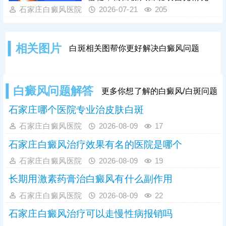
定个性化对症治疗方案，避免拖延加
屑、无萎缩，触感与正常皮肤一致，
石家庄白癜风医院
2026-07-21
205
重病情、增加治疗难度。
其次观察白斑变化，白色糠疹基本不
会扩散蔓延；白癜风具有扩散性，短
期内会变大、变多，相邻白斑还会相
相关图片
白斑相关图帮你更好解决白癜风问题
互融合。最后做按压测试，轻压白斑
部位，普通色素减退斑像贫血痣，按
压时患处不发红，周围皮肤泛红，白
癜风白斑受压后易出现发红情况。想
白癜风问题解答
更多你想了解的白癜风/白斑问题
要明确病情，可及时做科学检查。
石家庄哪个医院专业治皮肤白斑
石家庄白癜风医院
2026-08-09
17
石家庄白癜风治疗效果有名的医院是哪个
石家庄白癜风医院
2026-08-09
19
长期用激素药膏治白癜风有什么副作用
石家庄白癜风医院
2026-08-09
22
石家庄白癜风治疗可以走慢性病报销吗