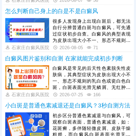
石家庄白癜风医院
2026-08-07
56
痒、疼痛等不适感，同时，白癜风白
怎么判断自己身上的白是不是白癜风
斑具备扩散性，初期多为淡白色、浅
粉色小点或小片斑，边界相对模糊，
很多人发现身上出现白斑后，都无法
仅凭肉眼观察存在误差，通过伍德
自行分辨普通白斑与白癜风，可先通
灯、皮肤ct等科学检查可更准确诊
过症状初步自查。白癜风的典型表现
断。若确诊为白癜风，需抓住发病初
为皮肤出现大小不一、形态不规则的
期黄金治疗时期，此时黑色素细胞损
白色斑块，白斑表面光滑无鳞屑、无
石家庄白癜风医院
2026-08-05
71
伤较轻，治疗难度更低、恢复效果更
红肿瘙痒感，边界清晰，会随时间逐
好。
白癜风图片鉴别和自测 在家就能完成初步判断
渐扩散，可出现在身体任何部位，单
纯肉眼判断存在误差，想要准确确
白癜风是常见的后天性色素脱失性皮
诊，需依托科学仪器检查。一旦确诊
肤病，其典型症状为皮肤出现大小不
白癜风，需及时就医治疗，切勿拖延
一、形态不规则的乳白色或瓷白色白
病情，避免白斑大面积扩散、增加治
斑，白斑表面光滑无鳞屑、无红肿瘙
疗难度。同时白癜风属于慢性皮肤疾
痒，可出现在全身任意部位，且白斑
石家庄白癜风医院
2026-07-25
166
病，治疗周期较长，患者需坚持规范
会随病情发展逐渐扩散、融合。想要
治疗。
小白斑是普通色素减退还是白癜风？3秒自测方法
明确病情，需通过伍德灯、皮肤ct等
科学检查，准确判定色素脱失程度与
初步区分普通色素减退与白癜风，可
病灶情况。白癜风危害极大，该病越
观察白斑表面，普通色素减退，如：
早治疗预后越好，发现疑似白斑症状
花斑癣，多伴随轻微皮屑、皮肤干燥
需及时就医，结合自身病情、体质制
粗糙，而白癜风白斑表面光滑无鳞