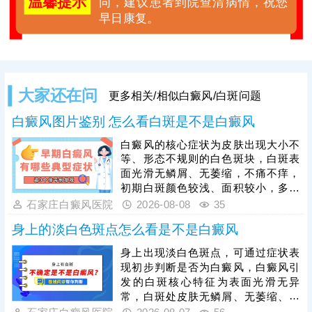
温馨提示
同，建议患者到院查清病情，祝您
早日康复。
大家还在问
更多相关/相似白癜风/白斑问题
白癜风图片鉴别 怎么看白斑是不是白癜风
白癜风的核心症状为皮肤出现大小不
等、形态不规则的白色斑块，白斑表
面光滑无鳞屑、无萎缩，不痛不痒，
初期白斑颜色较浅、面积较小，多为
点状或片状分布，后期会逐渐扩散、
石家庄白癜风医院
2026-08-08
35
融合，可出现在身体任何部位。单纯
身上的淡白色斑点怎么看是不是白癜风
肉眼观察易与白色糠疹、花斑癣等白
斑疾病混淆，需通过伍德灯、皮肤ct
身上出现淡白色斑点，可通过症状表
等科学检查准确诊断，避免误诊。白
现初步判断是否为白癜风，白癜风引
癜风危害极大，确诊后需抓紧治疗，
发的白斑核心特征为表面光滑无异
结合自身白斑面积、病程、肤质等具
常，白斑处皮肤无鳞屑、无萎缩、不
体病情，制定个性化对症治疗方案。
粗糙，触感与正常皮肤一致，且无瘙