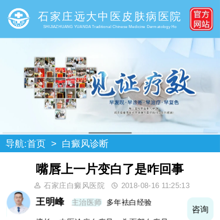
石家庄远大中医皮肤病医院
SHIJIAZHUANG YUANDA Traditional Chinese Medicine Dermatology Ho
导航:
首页
>
白癜风诊断
嘴唇上一片变白了是咋回事
石家庄白癜风医院
2018-08-16 11:25:13
王明峰
主治医师
多年袪白经验
询
咨询