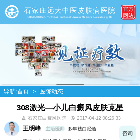
石家庄远大中医皮肤病医院
SHIJIAZHUANG YUANDA Traditional Chinese Medicine Dermatology Ho
导航:
首页
>
医院动态
308激光—小儿白癜风皮肤克星
石家庄白癜风医院
2017-04-12 08:26:33
王明峰
主治医师
多年袪白经验
询
咨询