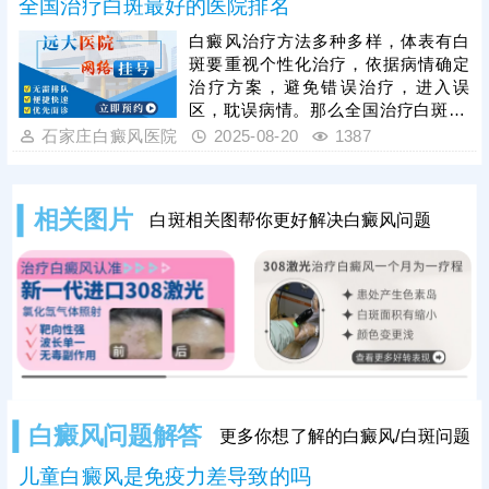
全国治疗白斑最好的医院排名
医院引进了成熟的黑色素移植技术，
配备无菌手术室，一人一消毒，祛白
白癜风治疗方法多种多样，体表有白
恢复快，得到更多患者青睐。
斑要重视个性化治疗，依据病情确定
治疗方案，避免错误治疗，进入误
区，耽误病情。那么全国治疗白斑zui
好的医院排名榜单出来了吗?——石家
石家庄白癜风医院
2025-08-20
1387
庄远大中医皮肤病医院，一人一方、
辨证论治、中西结合、内调外治，帮
助不少患者消灭白斑，获得口碑好
相关图片
白斑相关图帮你更好解决白癜风问题
评，更值得信赖。
白癜风问题解答
更多你想了解的白癜风/白斑问题
儿童白癜风是免疫力差导致的吗