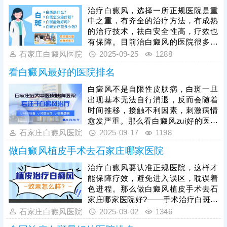
者信赖。可结合自身需求、病情特点
治疗白癜风，选择一所正规医院是重
及经济情况选择合适的医院就诊，规
中之重，有齐全的治疗方法，有成熟
范治疗，科学干预，争取早日消灭白
的治疗技术，祛白安全性高，疗效也
斑。
有保障。目前治白癜风的医院很多，
有综合性的有专科医院，有中医院
石家庄白癜风医院
2025-09-25
1288
等，近日，有患者朋友问：白癜风三
看白癜风最好的医院排名
甲医院和专科医院费用差多少?不同医
院的检查、治疗方法定价不一样，患
白癜风不是自限性皮肤病，白斑一旦
者病情不一样，复色所需时间有长有
出现基本无法自行消退，反而会随着
短，治疗花销因人而异。治白癜风可
时间推移，接触不利因素，刺激病情
以到石家庄远大医院，专攻白斑诊
愈发严重。那么看白癜风zui好的医院
治，收费公正透明，得到患者信赖。
排名哪些好?——河北地区治白癜风，
石家庄白癜风医院
2025-09-17
1198
远大中医皮肤病医院有丰富经验，诊
做白癜风植皮手术去石家庄哪家医院
疗设备全，治疗技术成熟，具有祛白
优势。
治疗白癜风要认准正规医院，这样才
能保障疗效，避免进入误区，耽误着
色进程。那么做白癜风植皮手术去石
家庄哪家医院好?——手术治疗白斑包
括传统的植皮手术，也有新型的黑色
石家庄白癜风医院
2025-09-02
1346
素细胞移植，石家庄远大中医皮肤病