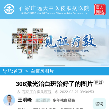
石家庄远大中医皮肤病医院
SHIJIAZHUANG YUANDA Traditional Chinese Medicine Dermatology Ho
导航:
首页
>
白癜风图片
308激光治白斑治好了的图片
石家庄白癜风医院
2022-02-21 09:04:53
王明峰
主治医师
多年袪白经验
询
咨询