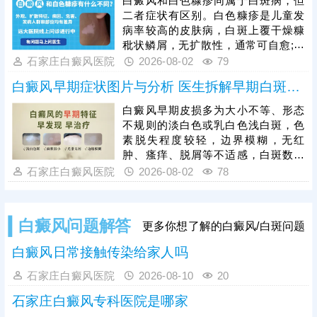
白癜风和白色糠疹同属于白斑病，但
管，白斑会逐渐扩大、融合，色素脱
二者症状有区别。白色糠疹是儿童发
失加重，边界变得清晰，甚至蔓延至
病率较高的皮肤病，白斑上覆干燥糠
整只手背、手指。白癜风初期黑色素
秕状鳞屑，无扩散性，通常可自愈;白
细胞未完全受损，是治疗的黄金时
癜风发病人群广泛，白斑形成部位随
石家庄白癜风医院
2026-08-02
79
机，患者需及时就医，结合自身白斑
机，光滑平坦，不痛不痒，病症顽
面积、病程、体质科
白癜风早期症状图片与分析 医生拆解早期白斑识别逻辑
固，易扩散。可以做伍德灯、三维皮
肤ct检查诊断，分析白斑是什么，了
白癜风早期皮损多为大小不等、形态
解白斑形成原因。再针对性的制定治
不规则的淡白色或乳白色浅白斑，色
疗、护理方案，助力白斑稳步着色。
素脱失程度较轻，边界模糊，无红
肿、瘙痒、脱屑等不适感，白斑数量
少、面积小，扩散速度较慢。临床
石家庄白癜风医院
2026-08-02
78
中，白色糠疹、花斑癣、贫血痣等多
种皮肤病症状与早期白斑高度相似，
容易误判，需结合科学检查区分，避
白癜风问题解答
更多你想了解的白癜风/白斑问题
免误诊误治。早期是白癜风治疗的黄
金窗口期，此时皮肤黑色素细胞受损
白癜风日常接触传染给家人吗
程度低，干预后复色效果好、复色率
高、复发率低。
石家庄白癜风医院
2026-08-10
20
石家庄白癜风专科医院是哪家