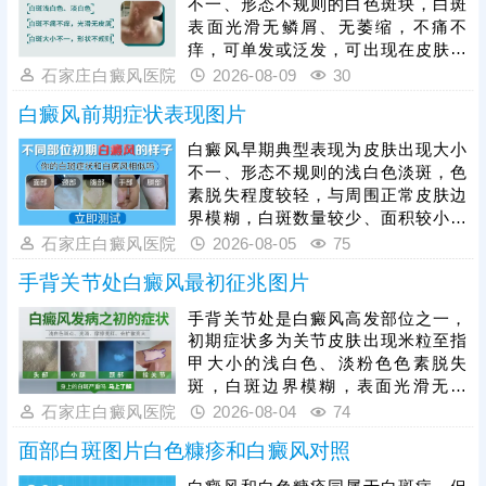
不一、形态不规则的白色斑块，白斑
表面光滑无鳞屑、无萎缩，不痛不
痒，可单发或泛发，可出现在皮肤任
意部位，且白斑会随病情发展逐渐扩
石家庄白癜风医院
2026-08-09
30
大、增多。想要更准确诊断，需及时
白癜风前期症状表现图片
进行科学检查，临床常用伍德灯、三
维皮肤ct、血常规等检测项目，可明
白癜风早期典型表现为皮肤出现大小
确黑色素脱失程度、排查发病诱因。
不一、形态不规则的浅白色淡斑，色
白癜风发病后扩散性极强，需把握黄
素脱失程度较轻，与周围正常皮肤边
金治疗时期，结合自身病情对症医
界模糊，白斑数量较少、面积较小，
治。
一般无瘙痒、疼痛、脱屑等自觉不
石家庄白癜风医院
2026-08-05
75
适，皮肤表面光滑无异常。因早期白
手背关节处白癜风最初征兆图片
斑症状不典型，极易与白色糠疹、花
斑癣、贫血痣等色素减退类疾病混
手背关节处是白癜风高发部位之一，
淆，仅凭肉眼难以准确判断。因此发
初期症状多为关节皮肤出现米粒至指
现皮肤异常白斑后，需及时到正规医
甲大小的浅白色、淡粉色色素脱失
院做科学检查，明确诊断、规避误诊
斑，白斑边界模糊，表面光滑无鳞
漏诊。白癜风早期是治疗黄金时机，
屑、无红肿瘙痒、无疼痛刺痛等不适
石家庄白癜风医院
2026-08-04
74
及时开展科学对症治疗，复色效率更
感，不会影响皮肤正常功能。白癜风
高、预后更
面部白斑图片白色糠疹和白癜风对照
具备极强的扩散性，手部关节活动频
繁、易受摩擦暴晒，若初期放任不