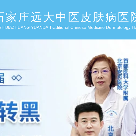
石家庄远大中医皮肤病医
SHIJIAZHUANG YUANDA Traditional Chinese Medicine Dermatology H