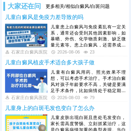
大家还在问
更多相关/相似白癜风/白斑问题
儿童白癜风是免疫力差导致的吗
儿童患上白癜风与免疫紊乱有一定关
系，通常还会受到其他因素影响，如
暴晒、外伤、化学物质刺激、缺乏微
量元素等。患上白癜风，还需养成健
康生活习惯，规律作息，均衡饮食，
石家庄白癜风医院
2026-08-06
23
心情舒畅，适度锻炼，平衡免疫功
儿童白癜风植皮手术适合多大孩子做
能，为白斑复色助力。另一方面，要
重视规范治疗，在医生指导下个性化
儿童有白癜风用药、照光效果不理
用药、照光，促进黑色素细胞修复、
想，可以考虑手术治疗。手术治白癜
恢复活性，令表皮黑色素再分泌，使
风对孩子年龄要求不高，关键是要满
肤色渐趋正常。
足手术条件，比如病情处于稳定期、
非外伤型白癜风、非瘢痕体质，术前
石家庄白癜风医院
2026-08-03
79
需进行完善检查。另外，目前有新型
儿童身上的白斑毛发也变白了怎么办
的手术方法被应用到白癜风临床治疗
当中：黑色素细胞种植，与植皮手术
儿童皮肤出现白斑且患处毛发变白，
相比，自体活性色素细胞移植成活
家长需高度警惕、立刻抓紧治疗，这
快，着色均匀，不留疤痕，复色成功
是白癜风病情加重的典型表现。当白