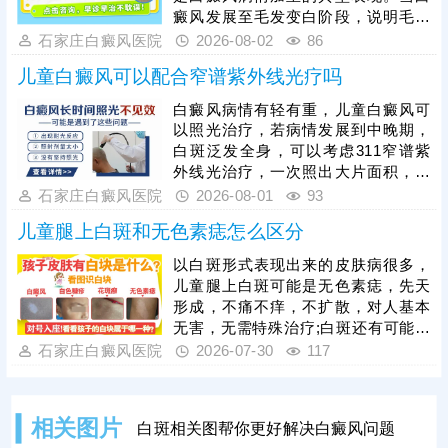
率高。做手术认准正规医院，经验丰
癜风发展至毛发变白阶段，说明毛囊
富的医生操作，告知术前术后护理事
黑色素细胞已受损，治疗难度会明显
石家庄白癜风医院
2026-08-02
86
项，一次治疗成功率更高。
增加，家长切勿病急乱投医，随意使
儿童白癜风可以配合窄谱紫外线光疗吗
用偏方、激素类药膏盲目医治，儿童
白癜风需遵循科学诊疗原则，临床多
白癜风病情有轻有重，儿童白癜风可
采用综合性治疗方案，像中医定向、
以照光治疗，若病情发展到中晚期，
药物渗透联合308激光是常用且安全
白斑泛发全身，可以考虑311窄谱紫
高效的方法，适配儿童体质，能够内
外线光治疗，一次照出大片面积，节
外兼顾修复黑色素细胞，复色效果明
省单次照光时间和费用;若白斑面积较
石家庄白癜风医院
2026-08-01
93
显。白癜风治疗是循序渐进的过程，
小，数目不多，可考虑308准分子激
家长需坚持
儿童腿上白斑和无色素痣怎么区分
光治疗，靶向性好，起效快，安全性
高。照光治疗需确定合适的剂量、频
以白斑形式表现出来的皮肤病很多，
率，维持疗效连贯;可搭配对症药物进
儿童腿上白斑可能是无色素痣，先天
行综合治疗，双管齐下，提升疗效，
形成，不痛不痒，不扩散，对人基本
加快肤色还原。
无害，无需特殊治疗;白斑还有可能是
白癜风，这种皮肤病近年来的发病率
石家庄白癜风医院
2026-07-30
117
有所上升，白斑易扩散，病程长，病
症顽固，可着重排查。医院诊断白斑
常用的有伍德灯、三维皮肤ct，综合
相关图片
白斑相关图帮你更好解决白癜风问题
检查，结果准确、详细。确诊后结合