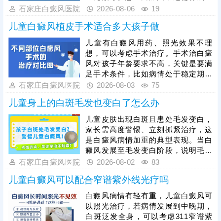
康生活习惯，规律作息，均衡饮食，
石家庄白癜风医院
2026-08-06
19
心情舒畅，适度锻炼，平衡免疫功
儿童白癜风植皮手术适合多大孩子做
能，为白斑复色助力。另一方面，要
重视规范治疗，在医生指导下个性化
儿童有白癜风用药、照光效果不理
用药、照光，促进黑色素细胞修复、
想，可以考虑手术治疗。手术治白癜
恢复活性，令表皮黑色素再分泌，使
风对孩子年龄要求不高，关键是要满
肤色渐趋正常。
足手术条件，比如病情处于稳定期、
非外伤型白癜风、非瘢痕体质，术前
石家庄白癜风医院
2026-08-03
75
需进行完善检查。另外，目前有新型
儿童身上的白斑毛发也变白了怎么办
的手术方法被应用到白癜风临床治疗
当中：黑色素细胞种植，与植皮手术
儿童皮肤出现白斑且患处毛发变白，
相比，自体活性色素细胞移植成活
家长需高度警惕、立刻抓紧治疗，这
快，着色均匀，不留疤痕，复色成功
是白癜风病情加重的典型表现。当白
率高。做手术认准正规医院，经验丰
癜风发展至毛发变白阶段，说明毛囊
富的医生操作，告知术前术后护理事
黑色素细胞已受损，治疗难度会明显
石家庄白癜风医院
2026-08-02
83
项，一次治疗成功率更高。
增加，家长切勿病急乱投医，随意使
儿童白癜风可以配合窄谱紫外线光疗吗
用偏方、激素类药膏盲目医治，儿童
白癜风需遵循科学诊疗原则，临床多
白癜风病情有轻有重，儿童白癜风可
采用综合性治疗方案，像中医定向、
以照光治疗，若病情发展到中晚期，
药物渗透联合308激光是常用且安全
白斑泛发全身，可以考虑311窄谱紫