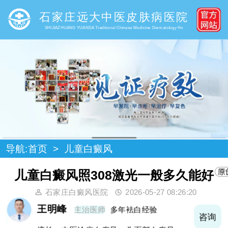
石家庄远大中医皮肤病医院
SHIJIAZHUANG YUANDA Traditional Chinese Medicine Dermatology Ho
导航:
首页
>
儿童白癜风
儿童白癜风照308激光一般多久能好
石家庄白癜风医院
2026-05-27 08:26:20
王明峰
主治医师
多年袪白经验
询
咨询