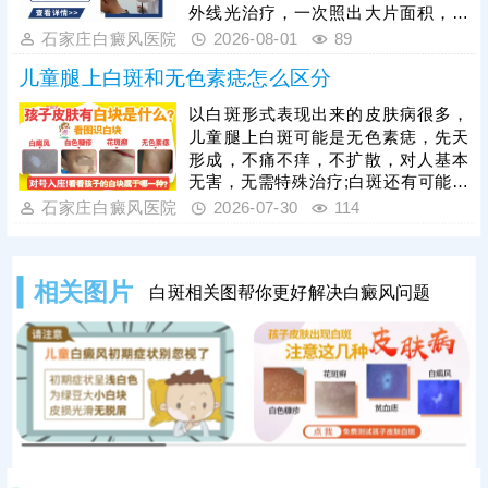
高效的方法，适配儿童体质，能够内
外线光治疗，一次照出大片面积，节
外兼顾修复黑色素细胞，复色效果明
省单次照光时间和费用;若白斑面积较
石家庄白癜风医院
2026-08-01
89
显。白癜风治疗是循序渐进的过程，
小，数目不多，可考虑308准分子激
家长需坚持
儿童腿上白斑和无色素痣怎么区分
光治疗，靶向性好，起效快，安全性
高。照光治疗需确定合适的剂量、频
以白斑形式表现出来的皮肤病很多，
率，维持疗效连贯;可搭配对症药物进
儿童腿上白斑可能是无色素痣，先天
行综合治疗，双管齐下，提升疗效，
形成，不痛不痒，不扩散，对人基本
加快肤色还原。
无害，无需特殊治疗;白斑还有可能是
白癜风，这种皮肤病近年来的发病率
石家庄白癜风医院
2026-07-30
114
有所上升，白斑易扩散，病程长，病
症顽固，可着重排查。医院诊断白斑
常用的有伍德灯、三维皮肤ct，综合
相关图片
白斑相关图帮你更好解决白癜风问题
检查，结果准确、详细。确诊后结合
白斑症状、成因针对治疗，避免病情
加重，给孩子带来负面影响。