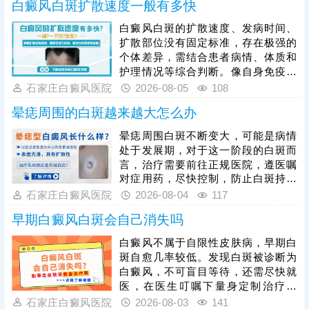
白癜风白斑扩散速度一般有多快
白癜风白斑的扩散速度、发病时间、
扩散部位没有固定标准，存在极强的
个体差异，需结合患者病情、体质和
护理情况等综合判断。像自身免疫紊
乱、精神压力大、外伤、熬夜等因
石家庄白癜风医院
2026-08-05
108
素，都会加速白斑扩散，想要有效遏
晕痣周围的白斑越来越大怎么办
制病情，患者发病后需及时就医，根
据白癜风分型、分期开展科学对症治
晕痣周围白斑不断变大，可能是病情
疗，日常需做好皮肤护理，规避暴
处于发展期，对于这一阶段的白斑而
晒、摩擦、外伤等诱因，保持规律作
言，治疗需要前往正规医院，遵医嘱
息与良好心态，全方位降低白斑扩散
对症用药，尽快控制，防止白斑持续
概率，稳定控制病情。
扩散。如果白斑扩散速度不是很快，
石家庄白癜风医院
2026-08-04
117
病情允许可适度照光，如美国进口
早期白癜风白斑会自己消失吗
308激光，靶向性照射，治疗起效
快，安全性高。同时还应加强护理措
白癜风不属于自限性皮肤病，早期白
施，避免不良因素刺激，防治结合，
斑自愈几率较低。发现白斑被诊断为
二者相辅相成，为白斑复色助力。
白癜风，不可盲目等待，还需尽快就
医，在医生叮嘱下量身定制治疗方
案，一人一方，个性化祛白，助力病
石家庄白癜风医院
2026-08-03
141