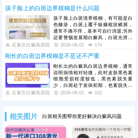
情好转。其次，早期白癜风可以照
孩子脸上的白斑边界模糊是什么问题
光，如美国进口308准分子激光，促
进黑色素细胞恢复活性和正常功能，
孩子脸上白斑境界模糊，有可能是白
令表皮黑色素再生，提升祛白速度。
色糠疹，白斑上覆干燥糠秕状鳞屑，
治疗过程中还需加强护理，避免外界
通常不痛不痒，基本可自行消退;另外
不良因素刺激，稳定自身免疫，防治
还要警惕发展期白癜风，白斑光滑平
结合，全面令病情好转。
坦，形状各异，白斑边缘模糊可能伴
石家庄白癜风医院
2026-08-01
174
随向外扩张、面积变大、颜色更白等
刚长的白斑边界模糊是不是还不严重
情况。发现孩子脸上有白斑，建议先
做检查，分析白斑是什么，了解白斑
刚长出的白癜风白斑边界模糊，通常
病情。诊断清楚再遵医嘱对症用药，
说明病情相对轻微，此时皮肤黑色素
祛白效果更有保障。
细胞受损程度较低，黑色素脱失量
少，白斑处于发病初期，色素脱失尚
未完全固化，是治疗的黄金阶段。但
石家庄白癜风医院
2026-08-01
162
需要注意的是，白癜风并非静止性皮
肤病，具备极强的扩散性，若拖延不
治，受到外界刺激或自身免疫波动影
相关图片
白斑相关图帮你更好解决白癜风问题
响，黑色素细胞损伤会持续加重，白
斑边界会逐渐清晰、色素脱失彻底，
白斑面积也会不断扩大、数量增多，
导致病情持续加重，大幅提升治疗难