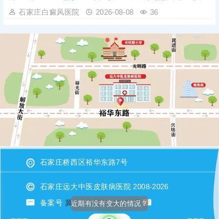
石家庄白癜风医院
2026-08-08
36
石家庄桥西区裕华东路7号
石家庄远大中医皮肤病医院 2008-2026
备案号
冀ICP备2023015620号
近期有没有变大的情况？