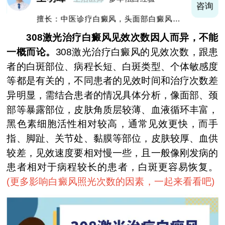
询
咨询
擅长：中医诊疗白癜风，头面部白癜风，青
少年白癜风
308激光治疗白癜风见效次数因人而异，不能
一概而论。
308激光治疗白癜风的见效次数，跟患
者的白斑部位、病程长短、白斑类型、个体敏感度
等都是有关的，不同患者的见效时间和治疗次数差
异明显，需结合患者的情况具体分析，像面部、颈
部等暴露部位，皮肤角质层较薄、血液循环丰富，
黑色素细胞活性相对较高，通常见效更快，而手
指、脚趾、关节处、黏膜等部位，皮肤较厚、血供
较差，见效速度要相对慢一些，且一般像刚发病的
患者相对于病程较长的患者，白斑更容易恢复。
(
更多影响白癜风照光次数的因素，一起来看看吧
)