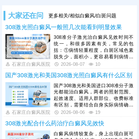
大家还在问
更多相关/相似白癜风/白斑问题
308激光照白癜风一般照几次能看到明显效果
308准分子激光治白癜风见效时间不
统一，和很多因素有关，常见的包
括：①病情轻重程度，白斑区域色素
脱失少，面积小，更容易看到病情好
转;若是色素脱失多，白斑面积大，治
石家庄白癜风医院
2026-08-07
10
疗见效所需时间更长;②白斑所在部
国产308激光和美国308激光照白癜风有什么区别
位，白斑位于头面部、躯干等部位较
容易治疗;若是位于肢端末梢，治疗难
国产308激光和美国进口308准分子激
度大，见效所需时间会延长;③是否确
光都能治白癜风，两者的照射范围、
定合适的照光参数，患者需遵医嘱规
起效速度、适用人群部位、收费标准
范治疗，科学对症祛白，更快促进肤
有区别，需要结合自身实际病情确定
色还原。
合适的照光方案，令治疗真正发挥作
石家庄白癜风医院
2026-08-06
19
用。其次，白癜风照光需确定合适的
308激光配合什么药治疗白癜风见效快
剂量、频率、疗程，恰当的照光参
数，持之以恒累积疗效，助力病情稳
白癜风病情较复杂，身上出现白斑可
步好转。另外，照光期间可搭配药物