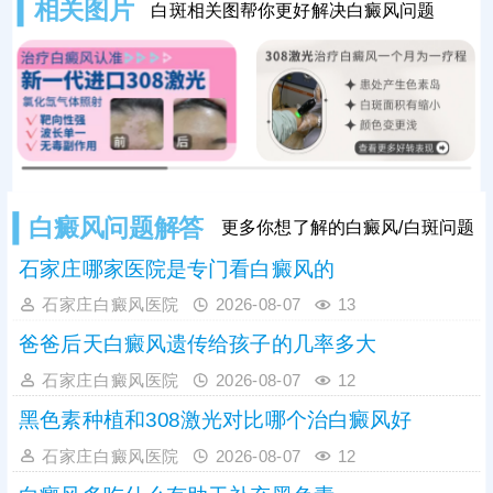
相关图片
白斑相关图帮你更好解决白癜风问题
效，有效疏通皮肤微循环、强化黑色
素修复效率，大幅加快白斑复色进
程。白癜风属于慢性易复发皮肤病，
光疗见效后不可立即停药停疗，需坚
持足疗程治疗，同时做好巩固治疗，
稳定皮肤免疫状态。
白癜风问题解答
更多你想了解的白癜风/白斑问题
石家庄哪家医院是专门看白癜风的
石家庄白癜风医院
2026-08-07
13
爸爸后天白癜风遗传给孩子的几率多大
石家庄白癜风医院
2026-08-07
12
黑色素种植和308激光对比哪个治白癜风好
石家庄白癜风医院
2026-08-07
12