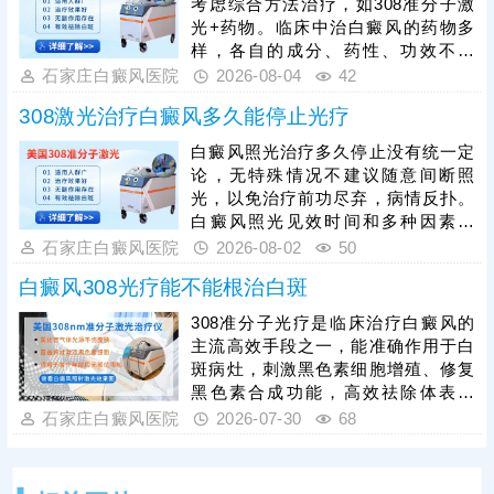
考虑综合方法治疗，如308准分子激
对症治疗，综合祛白，提升复色速
光+药物。临床中治白癜风的药物多
度。
样，各自的成分、药性、功效不一
样，用药不能盲目，务必在医生指导
石家庄白癜风医院
2026-08-04
42
下规范治疗，科学祛白，充分保障疗
308激光治疗白癜风多久能停止光疗
效。治疗期间还需确定合适的频率、
疗程，不可私自间断、暂停，以免疗
白癜风照光治疗多久停止没有统一定
效断断续续，拖慢复色进度。另外，
论，无特殊情况不建议随意间断照
白癜风治疗期间还需从自身做起，避
光，以免治疗前功尽弃，病情反扑。
免不良因素刺激，防治结合，逐步令
白癜风照光见效时间和多种因素有
病情好转。
关，包括患者病情、照光参数，病情
石家庄白癜风医院
2026-08-02
50
较轻，规范治疗，好转快;若是病情严
白癜风308光疗能不能根治白斑
重，照光期间随意暂停、更换方案，
可能会拖慢皮肤着色进度。患者可遵
308准分子光疗是临床治疗白癜风的
医嘱对症照光联合药物治疗，双管齐
主流高效手段之一，能准确作用于白
下，强化疗效，提升祛白速度。
斑病灶，刺激黑色素细胞增殖、修复
黑色素合成功能，高效祛除体表白
斑，具备安全性高、针对性强的优
石家庄白癜风医院
2026-07-30
68
势，适配各类人群及不同部位的白斑
治疗。临床治疗中，308光疗搭配外
用、口服药物辅助治疗，可协同增