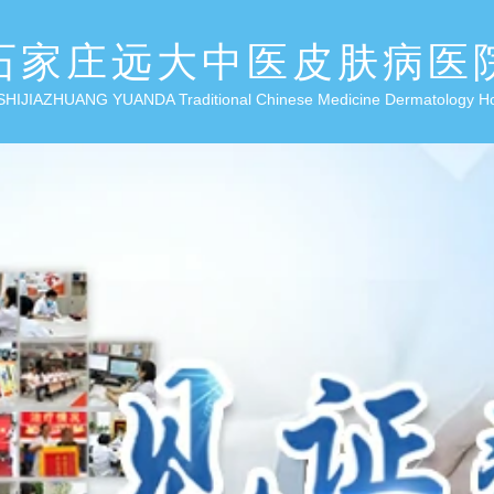
石家庄远大中医皮肤病医
SHIJIAZHUANG YUANDA Traditional Chinese Medicine Dermatology H