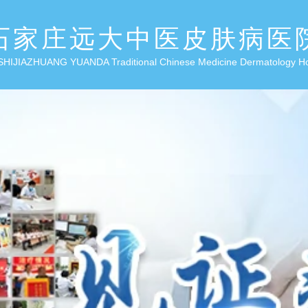
石家庄远大中医皮肤病医
SHIJIAZHUANG YUANDA Traditional Chinese Medicine Dermatology H