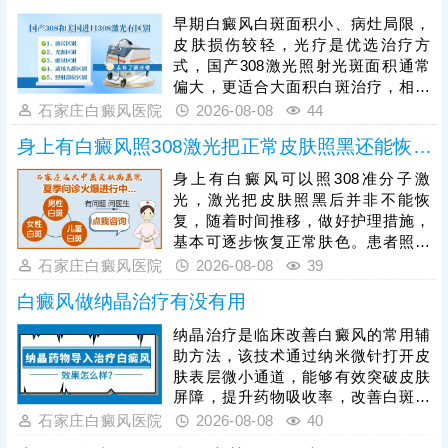
早期白癜风白斑面积小、病灶局限，
皮肤损伤较轻，光疗是优选治疗方
式，国产308激光照射光斑面积通常
偏大，更适合大面积白斑治疗，相较
之下，进口308激光靶向性强、光源
石家庄白癜风医院
2026-08-08
44
稳定，可直接作用于患处，不损伤周
身上有白癜风照308激光把正常皮肤照黑还能恢复吗
边健康肌肤，兼具安全性与高效性，
能快速激活黑色素细胞，更适配早期
身上有白癜风可以照308准分子激
白癜风的治疗需求。患者进行308激
光，激光把皮肤照黑后并非不能恢
光治疗时，需严格遵循医嘱把控照射
复，随着时间推移，做好护理措施，
剂量，坚持照射治疗，不可随意中
基本可逐步恢复正常肤色。患者照光
断，避免影响复色效果。
治白癜风还需确定合适的频率，持之
石家庄白癜风医院
2026-08-08
39
以恒，累积疗效，助力病情稳步好
白癜风做纳晶治疗有没有用
转。照光期间需要定期复查，评估疗
效，分析病情变化特征，适当的对治
纳晶治疗是临床改善白癜风的常用辅
疗方案进行调整，使治疗持续贴合病
助方法，该技术通过纳米微针打开皮
情，循序渐进消灭白斑。
肤表层微小通道，能够有效突破皮肤
屏障，提升药物吸收率，改善白斑部
位的微循环，纳晶治疗并非适用于所
石家庄白癜风医院
2026-08-08
40
有白癜风患者，需严格遵从医嘱，根