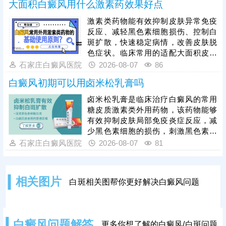
大面积白癜风用什么激素药效果好点
据自身病情、肤质及白斑类型对症开
展治疗，切勿盲目操作。临床为提升
激素类药物能有效抑制皮肤异常免疫
整体疗效，通常建议采用综合性治疗
反应、减轻黑色素细胞损伤、控制白
方案，将纳晶治疗与中医定向透药、
斑扩散，快速稳定病情，改善皮肤脱
308准分子激光治疗相结合，内外协
色症状。临床常用的适配大面积皮损
同作用，快速修复受损黑色素细胞，
的激素药物，需根据患者年龄、皮损
石家庄白癜风医院
2026-08-07
86
缩短治疗周期。
部位、病情轻重针对性选择，具体用
白癜风初期可以用卤米松乳膏吗
药种类、剂量、使用周期均需严格遵
从医嘱。患者严禁自行选购、增减药
卤米松乳膏是临床治疗白癜风的常用
量，盲目用药易引发皮肤萎缩、毛细
糖皮质激素类外用药物，该药物能够
血管扩张、色素异常、激素依赖等副
有效抑制皮肤局部免疫炎症反应，减
作用，损害皮肤健康。单纯使用激素
少黑色素细胞的损伤，刺激黑色素再
药物治疗大面积白癜风效果有限，联
生，可有效控制白斑扩散、淡化皮
石家庄白癜风医院
2026-08-07
81
合311窄谱uvb照射综合方案，能有效
损。但患者绝对不可自行胡乱用药，
能否使用、用药剂量、涂抹时长，都
需要结合个人白斑位置、皮肤状态、
相关图片
白斑相关图帮你更好解决白癜风问题
体质等情况，严格遵从医嘱，避免不
当用药引发皮肤萎缩、色素异常等副
作用。临床治疗中，初期白癜风采用
卤米松乳膏外用，搭配308准分子激
白癜风问题解答
更多你想了解的白癜风/白斑问题
光照射联合治疗，可内外协同作用，