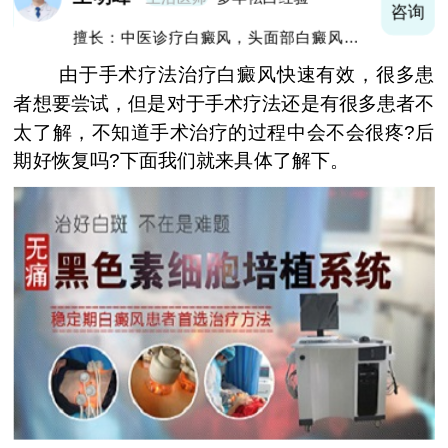
询
咨询
擅长：中医诊疗白癜风，头面部白癜风，青
少年白癜风
由于手术疗法治疗白癜风快速有效，很多患
者想要尝试，但是对于手术疗法还是有很多患者不
太了解，不知道手术治疗的过程中会不会很疼?后
期好恢复吗?下面我们就来具体了解下。