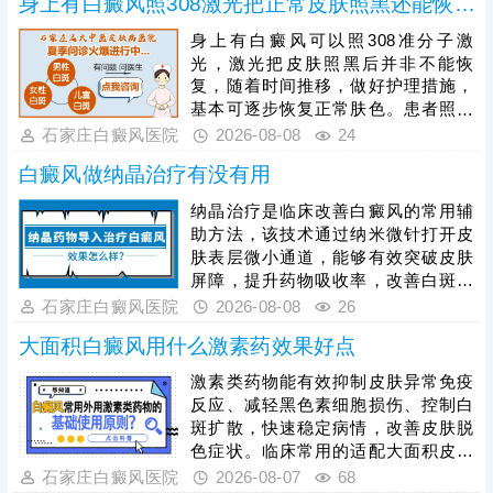
身上有白癜风照308激光把正常皮肤照黑还能恢复吗
边健康肌肤，兼具安全性与高效性，
能快速激活黑色素细胞，更适配早期
身上有白癜风可以照308准分子激
白癜风的治疗需求。患者进行308激
光，激光把皮肤照黑后并非不能恢
光治疗时，需严格遵循医嘱把控照射
复，随着时间推移，做好护理措施，
剂量，坚持照射治疗，不可随意中
基本可逐步恢复正常肤色。患者照光
断，避免影响复色效果。
治白癜风还需确定合适的频率，持之
石家庄白癜风医院
2026-08-08
24
以恒，累积疗效，助力病情稳步好
白癜风做纳晶治疗有没有用
转。照光期间需要定期复查，评估疗
效，分析病情变化特征，适当的对治
纳晶治疗是临床改善白癜风的常用辅
疗方案进行调整，使治疗持续贴合病
助方法，该技术通过纳米微针打开皮
情，循序渐进消灭白斑。
肤表层微小通道，能够有效突破皮肤
屏障，提升药物吸收率，改善白斑部
位的微循环，纳晶治疗并非适用于所
石家庄白癜风医院
2026-08-08
26
有白癜风患者，需严格遵从医嘱，根
大面积白癜风用什么激素药效果好点
据自身病情、肤质及白斑类型对症开
展治疗，切勿盲目操作。临床为提升
激素类药物能有效抑制皮肤异常免疫
整体疗效，通常建议采用综合性治疗
反应、减轻黑色素细胞损伤、控制白
方案，将纳晶治疗与中医定向透药、
斑扩散，快速稳定病情，改善皮肤脱
308准分子激光治疗相结合，内外协
色症状。临床常用的适配大面积皮损
同作用，快速修复受损黑色素细胞，
的激素药物，需根据患者年龄、皮损
石家庄白癜风医院
2026-08-07
68
缩短治疗周期。