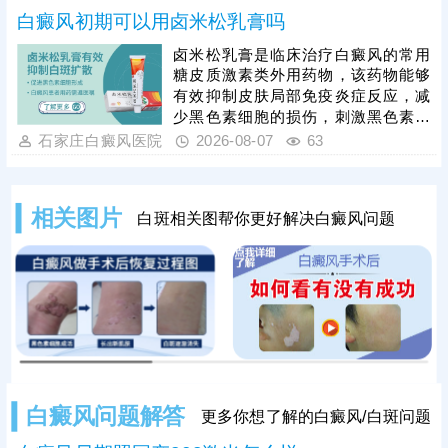
部位、病情轻重针对性选择，具体用
白癜风初期可以用卤米松乳膏吗
药种类、剂量、使用周期均需严格遵
从医嘱。患者严禁自行选购、增减药
卤米松乳膏是临床治疗白癜风的常用
量，盲目用药易引发皮肤萎缩、毛细
糖皮质激素类外用药物，该药物能够
血管扩张、色素异常、激素依赖等副
有效抑制皮肤局部免疫炎症反应，减
作用，损害皮肤健康。单纯使用激素
少黑色素细胞的损伤，刺激黑色素再
药物治疗大面积白癜风效果有限，联
生，可有效控制白斑扩散、淡化皮
石家庄白癜风医院
2026-08-07
63
合311窄谱uvb照射综合方案，能有效
损。但患者绝对不可自行胡乱用药，
能否使用、用药剂量、涂抹时长，都
需要结合个人白斑位置、皮肤状态、
相关图片
白斑相关图帮你更好解决白癜风问题
体质等情况，严格遵从医嘱，避免不
当用药引发皮肤萎缩、色素异常等副
作用。临床治疗中，初期白癜风采用
卤米松乳膏外用，搭配308准分子激
光照射联合治疗，可内外协同作用，
加速黑色素
白癜风问题解答
更多你想了解的白癜风/白斑问题