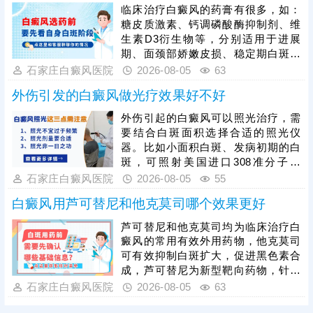
胞，从根源解决白斑问题，避免治疗
临床治疗白癜风的药膏有很多，如：
走弯路、延误病情。同时患者需摒弃
糖皮质激素、钙调磷酸酶抑制剂、维
速成治疗心态，白癜风恢复需要周
生素D3衍生物等，分别适用于进展
期，务必坚持规范治疗，白斑消退后
期、面颈部娇嫩皮损、稳定期白斑等
做好巩固治疗，杜绝病情反复。
不同情况，需根据患者病情对症选
石家庄白癜风医院
2026-08-05
63
用。白癜风患者切勿自行胡乱购药、
外伤引发的白癜风做光疗效果好不好
用药，不当用药易引发皮肤刺激、耐
药性，甚至加重病情，所有药膏都需
外伤引起的白癜风可以照光治疗，需
在医生指导下规范使用。单一药膏治
要结合白斑面积选择合适的照光仪
疗效果有限，临床多采用综合性治疗
器。比如小面积白斑、发病初期的白
方案，可结合光疗、表皮移植手术等
斑，可照射美国进口308准分子激
方式联合干预，大幅提升治疗效果。
光，治疗起效快，无毒副作用，无人
石家庄白癜风医院
2026-08-05
55
群和部位限制;若是大面积白斑，泛发
白癜风用芦可替尼和他克莫司哪个效果更好
全身，可以照311紫外线光，节省照
光时间和费用。照光治疗需确定合适
芦可替尼和他克莫司均为临床治疗白
的参数，避免盲目治疗刺激皮肤，引
癜风的常用有效外用药物，他克莫司
起白斑扩散，得不偿失。对于外伤型
可有效抑制白斑扩大，促进黑色素合
白癜风的治疗，还可以遵医嘱对症用
成，芦可替尼为新型靶向药物，针对
药，同时避免不良因素刺激，为白斑
性更强，起效速度更快，临床治疗
石家庄白癜风医院
2026-08-05
63
复色助力。
中，两种药物均可搭配光疗照射联合