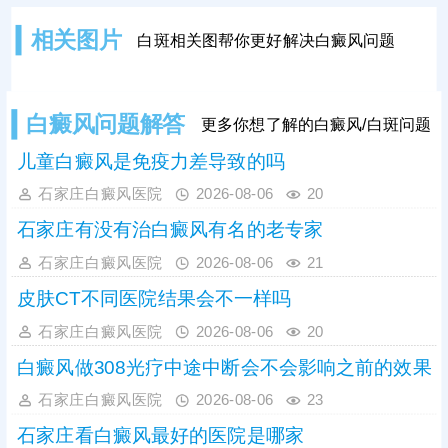
治疗，能明显提升色素恢复效率，强
化整体疗效。白癜风属于慢性皮肤疾
相关图片
白斑相关图帮你更好解决白癜风问题
病，病程长、易反复，患者需严格遵
从医嘱规范用药，根据自身病情选择
适配药物，切勿自行换药、停药或增
减药量。治疗期间需保持耐心，坚持
白癜风问题解答
更多你想了解的白癜风/白斑问题
足疗程治疗。
儿童白癜风是免疫力差导致的吗
石家庄白癜风医院
2026-08-06
20
石家庄有没有治白癜风有名的老专家
石家庄白癜风医院
2026-08-06
21
皮肤CT不同医院结果会不一样吗
石家庄白癜风医院
2026-08-06
20
白癜风做308光疗中途中断会不会影响之前的效果
石家庄白癜风医院
2026-08-06
23
石家庄看白癜风最好的医院是哪家