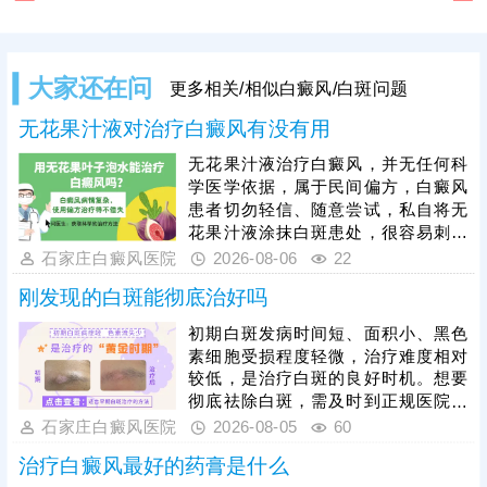
大家还在问
更多相关/相似白癜风/白斑问题
无花果汁液对治疗白癜风有没有用
无花果汁液治疗白癜风，并无任何科
学医学依据，属于民间偏方，白癜风
患者切勿轻信、随意尝试，私自将无
花果汁液涂抹白斑患处，很容易刺激
脆弱的皮损肌肤，引发过敏、炎症，
石家庄白癜风医院
2026-08-06
22
诱发皮肤同形反应，导致白斑扩散、
刚发现的白斑能彻底治好吗
病情加重，同时还会耽误正规治疗时
机。临床中308准分子激光、黑色素
初期白斑发病时间短、面积小、黑色
种植是治疗白癜风的成熟有效手段，
素细胞受损程度轻微，治疗难度相对
适配不同病情患者。白癜风恢复周期
较低，是治疗白斑的良好时机。想要
较长，患者需摒弃偏方，坚持规范科
彻底祛除白斑，需及时到正规医院检
学治疗，同时做好日常皮肤防护、作
查确诊，明确发病根源，杜绝偏方、
石家庄白癜风医院
2026-08-05
60
息饮食调理，稳定病情，助力白斑逐
盲目用药等错误治疗方式，依托科学
步复色。
治疗白癜风最好的药膏是什么
对症的治疗手段修复受损黑色素细