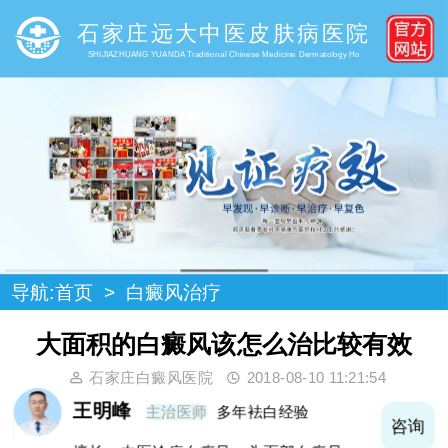
石家庄远大中医皮肤病医院
SHIJIAZHUANG YUANDA Traditional Chinese Medicine Dermatology Ho
导航:
首页
>
白癜风治疗
大面积的白癜风该怎么治比较有效
石家庄白癜风医院
2018-08-10 11:21:54
王明峰
主治医师
多年袪白经验
询
咨询