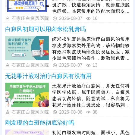
斑扩散，快速稳定病情，改善皮肤脱
色症状。临床常用的适配大面积皮损
的激素药物，需根据患者年龄、皮损
石家庄白癜风医院
2026-08-07
16
部位、病情轻重针对性选择，具体用
白癜风初期可以用卤米松乳膏吗
药种类、剂量、使用周期均需严格遵
从医嘱。患者严禁自行选购、增减药
卤米松乳膏是临床治疗白癜风的常用
量，盲目用药易引发皮肤萎缩、毛细
糖皮质激素类外用药物，该药物能够
血管扩张、色素异常、激素依赖等副
有效抑制皮肤局部免疫炎症反应，减
作用，损害皮肤健康。单纯使用激素
少黑色素细胞的损伤，刺激黑色素再
药物治疗大面积白癜风效果有限，联
生，可有效控制白斑扩散、淡化皮
石家庄白癜风医院
2026-08-07
13
合311窄谱uvb照射综合方案，能有效
损。但患者绝对不可自行胡乱用药，
无花果汁液对治疗白癜风有没有用
能否使用、用药剂量、涂抹时长，都
需要结合个人白斑位置、皮肤状态、
无花果汁液治疗白癜风，并无任何科
体质等情况，严格遵从医嘱，避免不
学医学依据，属于民间偏方，白癜风
当用药引发皮肤萎缩、色素异常等副
患者切勿轻信、随意尝试，私自将无
作用。临床治疗中，初期白癜风采用
花果汁液涂抹白斑患处，很容易刺激
卤米松乳膏外用，搭配308准分子激
脆弱的皮损肌肤，引发过敏、炎症，
石家庄白癜风医院
2026-08-06
38
光照射联合治疗，可内外协同作用，
诱发皮肤同形反应，导致白斑扩散、
加速黑色素
刚发现的白斑能彻底治好吗
病情加重，同时还会耽误正规治疗时
机。临床中308准分子激光、黑色素
初期白斑发病时间短、面积小、黑色