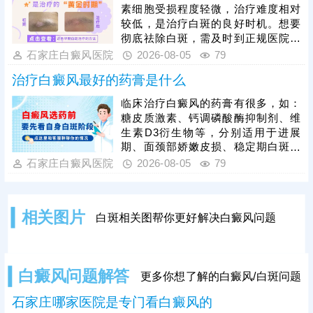
种植是治疗白癜风的成熟有效手段，
素细胞受损程度轻微，治疗难度相对
适配不同病情患者。白癜风恢复周期
较低，是治疗白斑的良好时机。想要
较长，患者需摒弃偏方，坚持规范科
彻底祛除白斑，需及时到正规医院检
学治疗，同时做好日常皮肤防护、作
查确诊，明确发病根源，杜绝偏方、
石家庄白癜风医院
2026-08-05
79
息饮食调理，稳定病情，助力白斑逐
盲目用药等错误治疗方式，依托科学
步复色。
治疗白癜风最好的药膏是什么
对症的治疗手段修复受损黑色素细
胞，从根源解决白斑问题，避免治疗
临床治疗白癜风的药膏有很多，如：
走弯路、延误病情。同时患者需摒弃
糖皮质激素、钙调磷酸酶抑制剂、维
速成治疗心态，白癜风恢复需要周
生素D3衍生物等，分别适用于进展
期，务必坚持规范治疗，白斑消退后
期、面颈部娇嫩皮损、稳定期白斑等
做好巩固治疗，杜绝病情反复。
不同情况，需根据患者病情对症选
石家庄白癜风医院
2026-08-05
79
用。白癜风患者切勿自行胡乱购药、
用药，不当用药易引发皮肤刺激、耐
药性，甚至加重病情，所有药膏都需
相关图片
白斑相关图帮你更好解决白癜风问题
在医生指导下规范使用。单一药膏治
疗效果有限，临床多采用综合性治疗
方案，可结合光疗、表皮移植手术等
方式联合干预，大幅提升治疗效果。
白癜风问题解答
更多你想了解的白癜风/白斑问题
石家庄哪家医院是专门看白癜风的