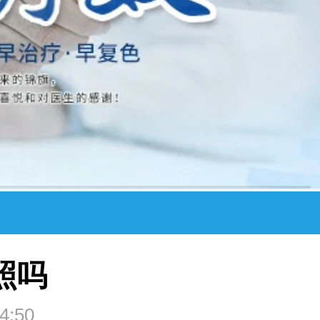
照吗
4:50