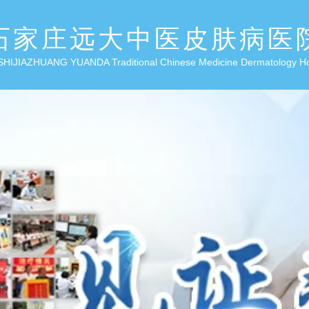
石家庄远大中医皮肤病医
SHIJIAZHUANG YUANDA Traditional Chinese Medicine Dermatology H