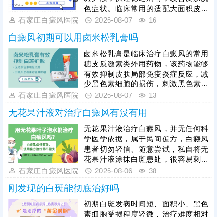
色症状。临床常用的适配大面积皮损
的激素药物，需根据患者年龄、皮损
石家庄白癜风医院
2026-08-07
16
部位、病情轻重针对性选择，具体用
白癜风初期可以用卤米松乳膏吗
药种类、剂量、使用周期均需严格遵
从医嘱。患者严禁自行选购、增减药
卤米松乳膏是临床治疗白癜风的常用
量，盲目用药易引发皮肤萎缩、毛细
糖皮质激素类外用药物，该药物能够
血管扩张、色素异常、激素依赖等副
有效抑制皮肤局部免疫炎症反应，减
作用，损害皮肤健康。单纯使用激素
少黑色素细胞的损伤，刺激黑色素再
药物治疗大面积白癜风效果有限，联
生，可有效控制白斑扩散、淡化皮
石家庄白癜风医院
2026-08-07
13
合311窄谱uvb照射综合方案，能有效
损。但患者绝对不可自行胡乱用药，
无花果汁液对治疗白癜风有没有用
能否使用、用药剂量、涂抹时长，都
需要结合个人白斑位置、皮肤状态、
无花果汁液治疗白癜风，并无任何科
体质等情况，严格遵从医嘱，避免不
学医学依据，属于民间偏方，白癜风
当用药引发皮肤萎缩、色素异常等副
患者切勿轻信、随意尝试，私自将无
作用。临床治疗中，初期白癜风采用
花果汁液涂抹白斑患处，很容易刺激
卤米松乳膏外用，搭配308准分子激
脆弱的皮损肌肤，引发过敏、炎症，
石家庄白癜风医院
2026-08-06
38
光照射联合治疗，可内外协同作用，
诱发皮肤同形反应，导致白斑扩散、
加速黑色素
刚发现的白斑能彻底治好吗
病情加重，同时还会耽误正规治疗时
机。临床中308准分子激光、黑色素
初期白斑发病时间短、面积小、黑色
种植是治疗白癜风的成熟有效手段，
素细胞受损程度轻微，治疗难度相对