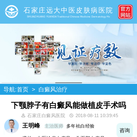
石家庄远大中医皮肤病医院
SHIJIAZHUANG YUANDA Traditional Chinese Medicine Dermatology Ho
导航:
首页
>
白癜风治疗
下颚脖子有白癜风能做植皮手术吗
石家庄白癜风医院
2018-08-11 10:39:45
王明峰
主治医师
多年袪白经验
询
咨询