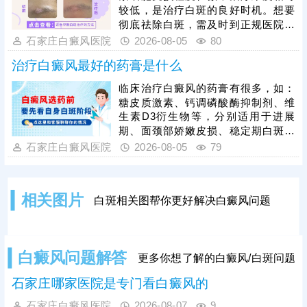
适配不同病情患者。白癜风恢复周期
较低，是治疗白斑的良好时机。想要
较长，患者需摒弃偏方，坚持规范科
彻底祛除白斑，需及时到正规医院检
学治疗，同时做好日常皮肤防护、作
查确诊，明确发病根源，杜绝偏方、
石家庄白癜风医院
2026-08-05
80
息饮食调理，稳定病情，助力白斑逐
盲目用药等错误治疗方式，依托科学
步复色。
治疗白癜风最好的药膏是什么
对症的治疗手段修复受损黑色素细
胞，从根源解决白斑问题，避免治疗
临床治疗白癜风的药膏有很多，如：
走弯路、延误病情。同时患者需摒弃
糖皮质激素、钙调磷酸酶抑制剂、维
速成治疗心态，白癜风恢复需要周
生素D3衍生物等，分别适用于进展
期，务必坚持规范治疗，白斑消退后
期、面颈部娇嫩皮损、稳定期白斑等
做好巩固治疗，杜绝病情反复。
不同情况，需根据患者病情对症选
石家庄白癜风医院
2026-08-05
79
用。白癜风患者切勿自行胡乱购药、
用药，不当用药易引发皮肤刺激、耐
药性，甚至加重病情，所有药膏都需
相关图片
白斑相关图帮你更好解决白癜风问题
在医生指导下规范使用。单一药膏治
疗效果有限，临床多采用综合性治疗
方案，可结合光疗、表皮移植手术等
方式联合干预，大幅提升治疗效果。
白癜风问题解答
更多你想了解的白癜风/白斑问题
石家庄哪家医院是专门看白癜风的
石家庄白癜风医院
2026-08-07
9