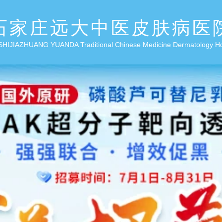
石家庄远大中医皮肤病医
SHIJIAZHUANG YUANDA Traditional Chinese Medicine Dermatology H