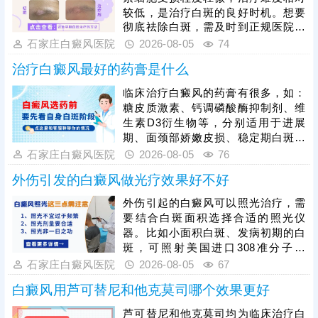
适配不同病情患者。白癜风恢复周期
较低，是治疗白斑的良好时机。想要
较长，患者需摒弃偏方，坚持规范科
彻底祛除白斑，需及时到正规医院检
学治疗，同时做好日常皮肤防护、作
查确诊，明确发病根源，杜绝偏方、
石家庄白癜风医院
2026-08-05
74
息饮食调理，稳定病情，助力白斑逐
盲目用药等错误治疗方式，依托科学
步复色。
治疗白癜风最好的药膏是什么
对症的治疗手段修复受损黑色素细
胞，从根源解决白斑问题，避免治疗
临床治疗白癜风的药膏有很多，如：
走弯路、延误病情。同时患者需摒弃
糖皮质激素、钙调磷酸酶抑制剂、维
速成治疗心态，白癜风恢复需要周
生素D3衍生物等，分别适用于进展
期，务必坚持规范治疗，白斑消退后
期、面颈部娇嫩皮损、稳定期白斑等
做好巩固治疗，杜绝病情反复。
不同情况，需根据患者病情对症选
石家庄白癜风医院
2026-08-05
76
用。白癜风患者切勿自行胡乱购药、
外伤引发的白癜风做光疗效果好不好
用药，不当用药易引发皮肤刺激、耐
药性，甚至加重病情，所有药膏都需
外伤引起的白癜风可以照光治疗，需
在医生指导下规范使用。单一药膏治
要结合白斑面积选择合适的照光仪
疗效果有限，临床多采用综合性治疗
器。比如小面积白斑、发病初期的白
方案，可结合光疗、表皮移植手术等
斑，可照射美国进口308准分子激
方式联合干预，大幅提升治疗效果。
光，治疗起效快，无毒副作用，无人
石家庄白癜风医院
2026-08-05
67
群和部位限制;若是大面积白斑，泛发
白癜风用芦可替尼和他克莫司哪个效果更好
全身，可以照311紫外线光，节省照
光时间和费用。照光治疗需确定合适
芦可替尼和他克莫司均为临床治疗白