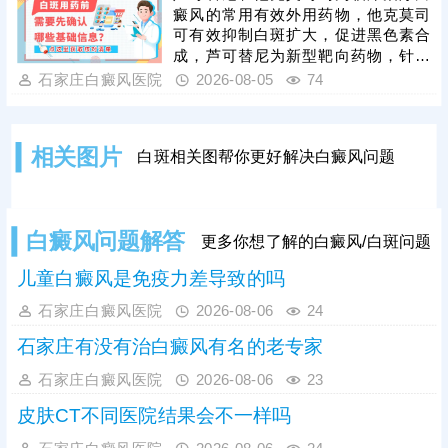
的参数，避免盲目治疗刺激皮肤，引
癜风的常用有效外用药物，他克莫司
起白斑扩散，得不偿失。对于外伤型
可有效抑制白斑扩大，促进黑色素合
白癜风的治疗，还可以遵医嘱对症用
成，芦可替尼为新型靶向药物，针对
药，同时避免不良因素刺激，为白斑
性更强，起效速度更快，临床治疗
石家庄白癜风医院
2026-08-05
74
复色助力。
中，两种药物均可搭配光疗照射联合
治疗，能明显提升色素恢复效率，强
化整体疗效。白癜风属于慢性皮肤疾
相关图片
白斑相关图帮你更好解决白癜风问题
病，病程长、易反复，患者需严格遵
从医嘱规范用药，根据自身病情选择
适配药物，切勿自行换药、停药或增
减药量。治疗期间需保持耐心，坚持
白癜风问题解答
更多你想了解的白癜风/白斑问题
足疗程治疗。
儿童白癜风是免疫力差导致的吗
石家庄白癜风医院
2026-08-06
24
石家庄有没有治白癜风有名的老专家
石家庄白癜风医院
2026-08-06
23
皮肤CT不同医院结果会不一样吗