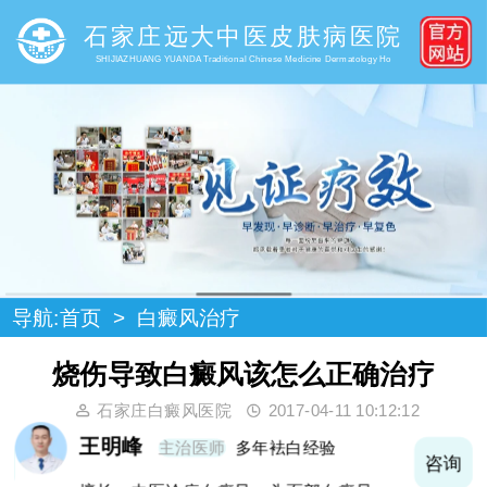
石家庄远大中医皮肤病医院
SHIJIAZHUANG YUANDA Traditional Chinese Medicine Dermatology Ho
导航:
首页
>
白癜风治疗
烧伤导致白癜风该怎么正确治疗
石家庄白癜风医院
2017-04-11 10:12:12
王明峰
主治医师
多年袪白经验
询
咨询