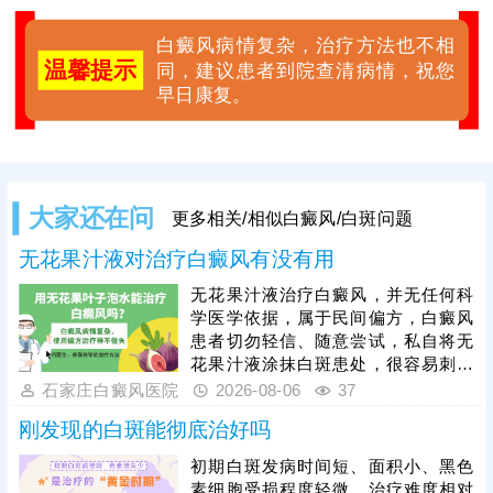
白癜风病情复杂，治疗方法也不相
温馨提示
同，建议患者到院查清病情，祝您
早日康复。
大家还在问
更多相关/相似白癜风/白斑问题
无花果汁液对治疗白癜风有没有用
无花果汁液治疗白癜风，并无任何科
学医学依据，属于民间偏方，白癜风
患者切勿轻信、随意尝试，私自将无
花果汁液涂抹白斑患处，很容易刺激
脆弱的皮损肌肤，引发过敏、炎症，
石家庄白癜风医院
2026-08-06
37
诱发皮肤同形反应，导致白斑扩散、
刚发现的白斑能彻底治好吗
病情加重，同时还会耽误正规治疗时
机。临床中308准分子激光、黑色素
初期白斑发病时间短、面积小、黑色
种植是治疗白癜风的成熟有效手段，
素细胞受损程度轻微，治疗难度相对