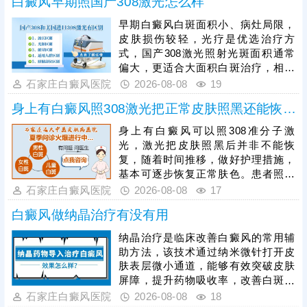
白癜风早期照国产308激光怎么样
早期白癜风白斑面积小、病灶局限，
皮肤损伤较轻，光疗是优选治疗方
式，国产308激光照射光斑面积通常
偏大，更适合大面积白斑治疗，相较
之下，进口308激光靶向性强、光源
石家庄白癜风医院
2026-08-08
19
稳定，可直接作用于患处，不损伤周
身上有白癜风照308激光把正常皮肤照黑还能恢复吗
边健康肌肤，兼具安全性与高效性，
能快速激活黑色素细胞，更适配早期
身上有白癜风可以照308准分子激
白癜风的治疗需求。患者进行308激
光，激光把皮肤照黑后并非不能恢
光治疗时，需严格遵循医嘱把控照射
复，随着时间推移，做好护理措施，
剂量，坚持照射治疗，不可随意中
基本可逐步恢复正常肤色。患者照光
断，避免影响复色效果。
治白癜风还需确定合适的频率，持之
石家庄白癜风医院
2026-08-08
17
以恒，累积疗效，助力病情稳步好
白癜风做纳晶治疗有没有用
转。照光期间需要定期复查，评估疗
效，分析病情变化特征，适当的对治
纳晶治疗是临床改善白癜风的常用辅
疗方案进行调整，使治疗持续贴合病
助方法，该技术通过纳米微针打开皮
情，循序渐进消灭白斑。
肤表层微小通道，能够有效突破皮肤
屏障，提升药物吸收率，改善白斑部
位的微循环，纳晶治疗并非适用于所
石家庄白癜风医院
2026-08-08
18