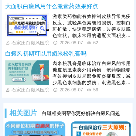
有白癜风患者，需严格遵从医嘱，根
大面积白癜风用什么激素药效果好点
据自身病情、肤质及白斑类型对症开
展治疗，切勿盲目操作。临床为提升
激素类药物能有效抑制皮肤异常免疫
整体疗效，通常建议采用综合性治疗
反应、减轻黑色素细胞损伤、控制白
方案，将纳晶治疗与中医定向透药、
斑扩散，快速稳定病情，改善皮肤脱
308准分子激光治疗相结合，内外协
色症状。临床常用的适配大面积皮损
同作用，快速修复受损黑色素细胞，
的激素药物，需根据患者年龄、皮损
石家庄白癜风医院
2026-08-07
62
缩短治疗周期。
部位、病情轻重针对性选择，具体用
白癜风初期可以用卤米松乳膏吗
药种类、剂量、使用周期均需严格遵
从医嘱。患者严禁自行选购、增减药
卤米松乳膏是临床治疗白癜风的常用
量，盲目用药易引发皮肤萎缩、毛细
糖皮质激素类外用药物，该药物能够
血管扩张、色素异常、激素依赖等副
有效抑制皮肤局部免疫炎症反应，减
作用，损害皮肤健康。单纯使用激素
少黑色素细胞的损伤，刺激黑色素再
药物治疗大面积白癜风效果有限，联
生，可有效控制白斑扩散、淡化皮
石家庄白癜风医院
2026-08-07
56
合311窄谱uvb照射综合方案，能有效
损。但患者绝对不可自行胡乱用药，
能否使用、用药剂量、涂抹时长，都
需要结合个人白斑位置、皮肤状态、
相关图片
白斑相关图帮你更好解决白癜风问题
体质等情况，严格遵从医嘱，避免不
当用药引发皮肤萎缩、色素异常等副
作用。临床治疗中，初期白癜风采用
卤米松乳膏外用，搭配308准分子激