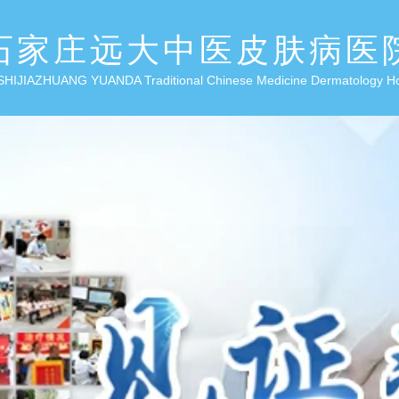
石家庄远大中医皮肤病医
SHIJIAZHUANG YUANDA Traditional Chinese Medicine Dermatology H