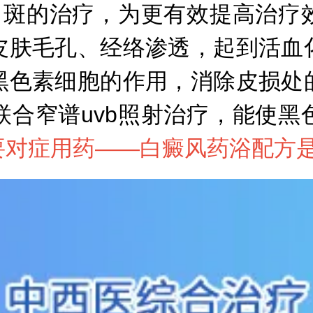
斑的治疗，为更有效提高治疗
皮肤毛孔、经络渗透，起到活血
黑色素细胞的作用，消除皮损处
联合窄谱uvb照射治疗，能使黑
要对症用药——
白癜风药浴配方