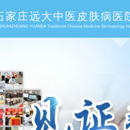
石家庄远大中医皮肤病医
SHIJIAZHUANG YUANDA Traditional Chinese Medicine Dermatology H