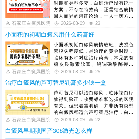
时期和类型多变，白斑治疗没有统一
方案，不存在特效药，还需结合病情
因人而异的辨证论治，一人一药方，
令治疗充分发挥作用。其次，白癜风
石家庄白癜风医院
2026-08-09
23
治疗还可以照光，药物与照光同步进
小面积的初期白癜风用什么药膏好
行，双管齐下，有利于增强疗效，缩
短治疗疗程，加快肤色还原。同时，
小面积初期白癜风病情较轻、皮损色
患者还要避免外界不良因素刺激，防
素脱失程度低，是治疗的黄金时期，
止持续刺激皮肤，避免拖慢皮肤着色
临床有多种对症治疗药膏，常见的有
进度。
糖皮质激素软膏、钙调磷酸酶抑制
剂、维生素D3衍生物等，可有效抑制
石家庄白癜风医院
2026-08-09
25
白斑扩散、刺激黑色素再生，但药膏
治疗白癜风的芦可替尼乳膏多少钱一盒
种类适配人群、皮损部位各不相同，
具体用药需严格遵从医嘱，单一外用
芦可替尼可以治白癜风，临床祛白疗
药物治疗效果相对有限，临床推荐药
效得到验证，收费标准和选择的医院
膏外用联合308准分子激光照射治
有关。但患者需明确，并非所有类型
疗，准确作用于白斑病灶，激活黑色
的白癜风都适合芦可替尼治疗，白癜
素细胞活性，大幅提升整体疗效。
风病情多变，有不同的时期和类型，
石家庄白癜风医院
2026-08-09
22
发病人群、白斑所在部位不一样等，
白癜风早期照国产308激光怎么样
都会影响治疗药物的选择，还需遵医
嘱选择适合自己的药物，保障疗效。