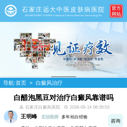
石家庄远大中医皮肤病医院
SHIJIAZHUANG YUANDA Traditional Chinese Medicine Dermatology Ho
导航:
首页
>
白癜风治疗
白醋泡黑豆对治疗白癜风靠谱吗
石家庄白癜风医院
2026-05-14 08:39:53
王明峰
主治医师
多年袪白经验
询
咨询