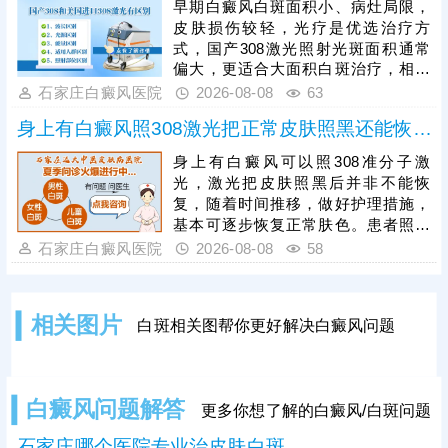
早期白癜风白斑面积小、病灶局限，
用药期间，还可以搭配仪器照光进行
皮肤损伤较轻，光疗是优选治疗方
综合治疗，强化疗效，加快皮肤着
式，国产308激光照射光斑面积通常
色。
偏大，更适合大面积白斑治疗，相较
之下，进口308激光靶向性强、光源
石家庄白癜风医院
2026-08-08
63
稳定，可直接作用于患处，不损伤周
身上有白癜风照308激光把正常皮肤照黑还能恢复吗
边健康肌肤，兼具安全性与高效性，
能快速激活黑色素细胞，更适配早期
身上有白癜风可以照308准分子激
白癜风的治疗需求。患者进行308激
光，激光把皮肤照黑后并非不能恢
光治疗时，需严格遵循医嘱把控照射
复，随着时间推移，做好护理措施，
剂量，坚持照射治疗，不可随意中
基本可逐步恢复正常肤色。患者照光
断，避免影响复色效果。
治白癜风还需确定合适的频率，持之
石家庄白癜风医院
2026-08-08
58
以恒，累积疗效，助力病情稳步好
转。照光期间需要定期复查，评估疗
效，分析病情变化特征，适当的对治
相关图片
白斑相关图帮你更好解决白癜风问题
疗方案进行调整，使治疗持续贴合病
情，循序渐进消灭白斑。
白癜风问题解答
更多你想了解的白癜风/白斑问题
石家庄哪个医院专业治皮肤白斑