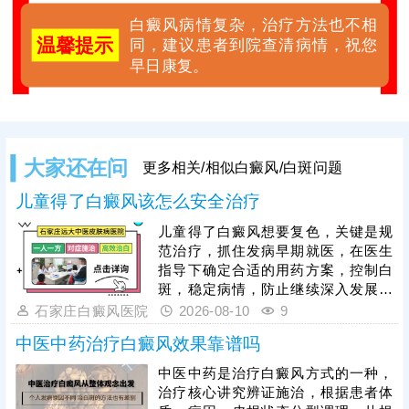
白癜风病情复杂，治疗方法也不相
温馨提示
同，建议患者到院查清病情，祝您
早日康复。
大家还在问
更多相关/相似白癜风/白斑问题
儿童得了白癜风该怎么安全治疗
儿童得了白癜风想要复色，关键是规
范治疗，抓住发病早期就医，在医生
指导下确定合适的用药方案，控制白
斑，稳定病情，防止继续深入发展。
同时，可搭配308准分子激光综合治
石家庄白癜风医院
2026-08-10
9
疗，这种照光仪器安全性高，无毒副
中医中药治疗白癜风效果靠谱吗
作用，起效快，无治疗人群和部位限
制，是辅助白斑着色的好帮手。另
中医中药是治疗白癜风方式的一种，
外，家长还需培养孩子养成健康生活
治疗核心讲究辨证施治，根据患者体
习惯，稳定自身免疫状态，防护与治