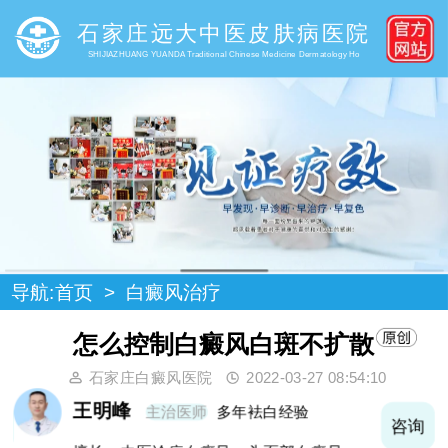
石家庄远大中医皮肤病医院
SHIJIAZHUANG YUANDA Traditional Chinese Medicine Dermatology Ho
导航:
首页
>
白癜风治疗
怎么控制白癜风白斑不扩散
石家庄白癜风医院
2022-03-27 08:54:10
王明峰
主治医师
多年袪白经验
询
咨询