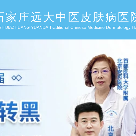
石家庄远大中医皮肤病医
SHIJIAZHUANG YUANDA Traditional Chinese Medicine Dermatology H