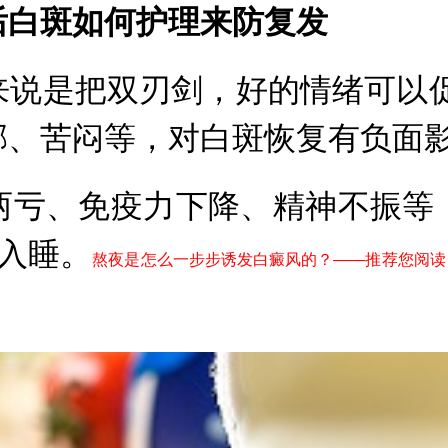
白斑如何护理来防复发
来说是把双刃剑，好的情绪可以促
郁、苦闷等，对白斑恢复有负面
两亏、免疫力下降、精神不振等
间入睡。
熬夜是怎么一步步诱发白癜风的？——推荐您阅读