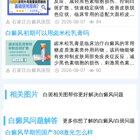
反应、减轻黑色素细胞损伤、控制白
方案，将纳晶治疗与中医定向透药、
斑扩散，快速稳定病情，改善皮肤脱
308准分子激光治疗相结合，内外协
色症状。临床常用的适配大面积皮损
同作用，快速修复受损黑色素细胞，
的激素药物，需根据患者年龄、皮损
石家庄白癜风医院
2026-08-07
84
缩短治疗周期。
部位、病情轻重针对性选择，具体用
白癜风初期可以用卤米松乳膏吗
药种类、剂量、使用周期均需严格遵
从医嘱。患者严禁自行选购、增减药
卤米松乳膏是临床治疗白癜风的常用
量，盲目用药易引发皮肤萎缩、毛细
糖皮质激素类外用药物，该药物能够
血管扩张、色素异常、激素依赖等副
有效抑制皮肤局部免疫炎症反应，减
作用，损害皮肤健康。单纯使用激素
少黑色素细胞的损伤，刺激黑色素再
药物治疗大面积白癜风效果有限，联
生，可有效控制白斑扩散、淡化皮
石家庄白癜风医院
2026-08-07
80
合311窄谱uvb照射综合方案，能有效
损。但患者绝对不可自行胡乱用药，
能否使用、用药剂量、涂抹时长，都
需要结合个人白斑位置、皮肤状态、
相关图片
白斑相关图帮你更好解决白癜风问题
体质等情况，严格遵从医嘱，避免不
当用药引发皮肤萎缩、色素异常等副
作用。临床治疗中，初期白癜风采用
卤米松乳膏外用，搭配308准分子激
白癜风问题解答
更多你想了解的白癜风/白斑问题
光照射联合治疗，可内外协同作用，
加速黑色素
白癜风早期照国产308激光怎么样