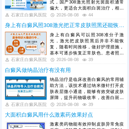
式，国产308激光照射光斑面积通常
偏大，更适合大面积白斑治疗，相较
之下，进口308激光靶向性强、光源
石家庄白癜风医院
2026-08-08
44
稳定，可直接作用于患处，不损伤周
身上有白癜风照308激光把正常皮肤照黑还能恢复吗
边健康肌肤，兼具安全性与高效性，
能快速激活黑色素细胞，更适配早期
身上有白癜风可以照308准分子激
白癜风的治疗需求。患者进行308激
光，激光把皮肤照黑后并非不能恢
光治疗时，需严格遵循医嘱把控照射
复，随着时间推移，做好护理措施，
剂量，坚持照射治疗，不可随意中
基本可逐步恢复正常肤色。患者照光
断，避免影响复色效果。
治白癜风还需确定合适的频率，持之
石家庄白癜风医院
2026-08-08
39
以恒，累积疗效，助力病情稳步好
白癜风做纳晶治疗有没有用
转。照光期间需要定期复查，评估疗
效，分析病情变化特征，适当的对治
纳晶治疗是临床改善白癜风的常用辅
疗方案进行调整，使治疗持续贴合病
助方法，该技术通过纳米微针打开皮
情，循序渐进消灭白斑。
肤表层微小通道，能够有效突破皮肤
屏障，提升药物吸收率，改善白斑部
位的微循环，纳晶治疗并非适用于所
石家庄白癜风医院
2026-08-08
39
有白癜风患者，需严格遵从医嘱，根
大面积白癜风用什么激素药效果好点
据自身病情、肤质及白斑类型对症开
展治疗，切勿盲目操作。临床为提升
激素类药物能有效抑制皮肤异常免疫
整体疗效，通常建议采用综合性治疗