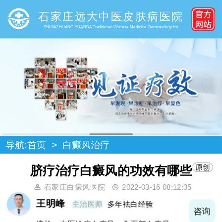
石家庄远大中医皮肤病医院
SHIJIAZHUANG YUANDA Traditional Chinese Medicine Dermatology Ho
导航:
首页
>
白癜风治疗
脐疗治疗白癜风的功效有哪些
石家庄白癜风医院
2022-03-16 08:12:35
王明峰
主治医师
多年袪白经验
询
咨询