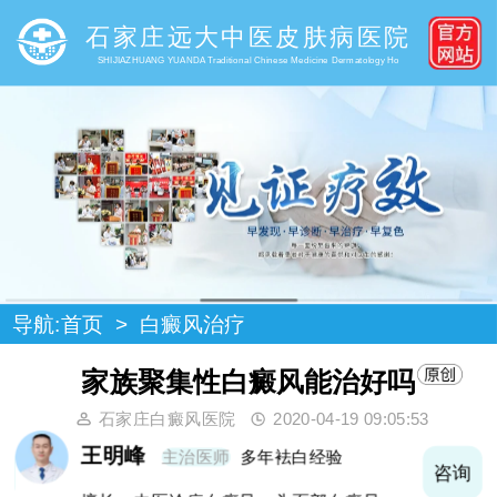
石家庄远大中医皮肤病医院
SHIJIAZHUANG YUANDA Traditional Chinese Medicine Dermatology Ho
导航:
首页
>
白癜风治疗
家族聚集性白癜风能治好吗
石家庄白癜风医院
2020-04-19 09:05:53
王明峰
主治医师
多年袪白经验
询
咨询