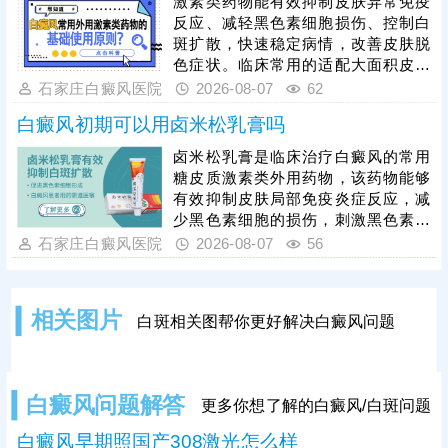
激素类药物能有效抑制皮肤异常免疫
整体疗效，通常建议采用综合性治疗
反应、减轻黑色素细胞损伤、控制白
方案，将纳晶治疗与中医定向透药、
斑扩散，快速稳定病情，改善皮肤脱
308准分子激光治疗相结合，内外协
色症状。临床常用的适配大面积皮损
同作用，快速修复受损黑色素细胞，
的激素药物，需根据患者年龄、皮损
石家庄白癜风医院
2026-08-07
62
缩短治疗周期。
部位、病情轻重针对性选择，具体用
白癜风初期可以用卤米松乳膏吗
药种类、剂量、使用周期均需严格遵
从医嘱。患者严禁自行选购、增减药
卤米松乳膏是临床治疗白癜风的常用
量，盲目用药易引发皮肤萎缩、毛细
糖皮质激素类外用药物，该药物能够
血管扩张、色素异常、激素依赖等副
有效抑制皮肤局部免疫炎症反应，减
作用，损害皮肤健康。单纯使用激素
少黑色素细胞的损伤，刺激黑色素再
药物治疗大面积白癜风效果有限，联
生，可有效控制白斑扩散、淡化皮
石家庄白癜风医院
2026-08-07
56
合311窄谱uvb照射综合方案，能有效
损。但患者绝对不可自行胡乱用药，
能否使用、用药剂量、涂抹时长，都
需要结合个人白斑位置、皮肤状态、
相关图片
白斑相关图帮你更好解决白癜风问题
体质等情况，严格遵从医嘱，避免不
当用药引发皮肤萎缩、色素异常等副
作用。临床治疗中，初期白癜风采用
卤米松乳膏外用，搭配308准分子激
白癜风问题解答
更多你想了解的白癜风/白斑问题
光照射联合治疗，可内外协同作用，
加速黑色素
白癜风早期照国产308激光怎么样