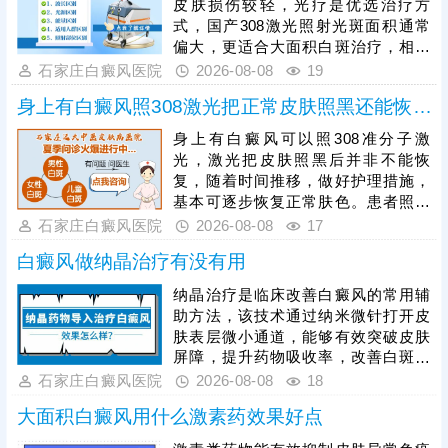
皮肤损伤较轻，光疗是优选治疗方
式，国产308激光照射光斑面积通常
偏大，更适合大面积白斑治疗，相较
之下，进口308激光靶向性强、光源
石家庄白癜风医院
2026-08-08
19
稳定，可直接作用于患处，不损伤周
身上有白癜风照308激光把正常皮肤照黑还能恢复吗
边健康肌肤，兼具安全性与高效性，
能快速激活黑色素细胞，更适配早期
身上有白癜风可以照308准分子激
白癜风的治疗需求。患者进行308激
光，激光把皮肤照黑后并非不能恢
光治疗时，需严格遵循医嘱把控照射
复，随着时间推移，做好护理措施，
剂量，坚持照射治疗，不可随意中
基本可逐步恢复正常肤色。患者照光
断，避免影响复色效果。
治白癜风还需确定合适的频率，持之
石家庄白癜风医院
2026-08-08
17
以恒，累积疗效，助力病情稳步好
白癜风做纳晶治疗有没有用
转。照光期间需要定期复查，评估疗
效，分析病情变化特征，适当的对治
纳晶治疗是临床改善白癜风的常用辅
疗方案进行调整，使治疗持续贴合病
助方法，该技术通过纳米微针打开皮
情，循序渐进消灭白斑。
肤表层微小通道，能够有效突破皮肤
屏障，提升药物吸收率，改善白斑部
位的微循环，纳晶治疗并非适用于所
石家庄白癜风医院
2026-08-08
18
有白癜风患者，需严格遵从医嘱，根
大面积白癜风用什么激素药效果好点
据自身病情、肤质及白斑类型对症开
展治疗，切勿盲目操作。临床为提升