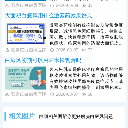
位的微循环，纳晶治疗并非适用于所
石家庄白癜风医院
2026-08-08
31
有白癜风患者，需严格遵从医嘱，根
大面积白癜风用什么激素药效果好点
据自身病情、肤质及白斑类型对症开
展治疗，切勿盲目操作。临床为提升
激素类药物能有效抑制皮肤异常免疫
整体疗效，通常建议采用综合性治疗
反应、减轻黑色素细胞损伤、控制白
方案，将纳晶治疗与中医定向透药、
斑扩散，快速稳定病情，改善皮肤脱
308准分子激光治疗相结合，内外协
色症状。临床常用的适配大面积皮损
同作用，快速修复受损黑色素细胞，
的激素药物，需根据患者年龄、皮损
石家庄白癜风医院
2026-08-07
73
缩短治疗周期。
部位、病情轻重针对性选择，具体用
白癜风初期可以用卤米松乳膏吗
药种类、剂量、使用周期均需严格遵
从医嘱。患者严禁自行选购、增减药
卤米松乳膏是临床治疗白癜风的常用
量，盲目用药易引发皮肤萎缩、毛细
糖皮质激素类外用药物，该药物能够
血管扩张、色素异常、激素依赖等副
有效抑制皮肤局部免疫炎症反应，减
作用，损害皮肤健康。单纯使用激素
少黑色素细胞的损伤，刺激黑色素再
药物治疗大面积白癜风效果有限，联
生，可有效控制白斑扩散、淡化皮
石家庄白癜风医院
2026-08-07
68
合311窄谱uvb照射综合方案，能有效
损。但患者绝对不可自行胡乱用药，
能否使用、用药剂量、涂抹时长，都
需要结合个人白斑位置、皮肤状态、
相关图片
白斑相关图帮你更好解决白癜风问题
体质等情况，严格遵从医嘱，避免不
当用药引发皮肤萎缩、色素异常等副