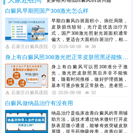
更多相关/相似白癜风/白斑问题
白癜风早期照国产308激光怎么样
早期白癜风白斑面积小、病灶局限，
皮肤损伤较轻，光疗是优选治疗方
式，国产308激光照射光斑面积通常
偏大，更适合大面积白斑治疗，相较
之下，进口308激光靶向性强、光源
石家庄白癜风医院
2026-08-08
38
稳定，可直接作用于患处，不损伤周
身上有白癜风照308激光把正常皮肤照黑还能恢复吗
边健康肌肤，兼具安全性与高效性，
能快速激活黑色素细胞，更适配早期
身上有白癜风可以照308准分子激
白癜风的治疗需求。患者进行308激
光，激光把皮肤照黑后并非不能恢
光治疗时，需严格遵循医嘱把控照射
复，随着时间推移，做好护理措施，
剂量，坚持照射治疗，不可随意中
基本可逐步恢复正常肤色。患者照光
断，避免影响复色效果。
治白癜风还需确定合适的频率，持之
石家庄白癜风医院
2026-08-08
32
以恒，累积疗效，助力病情稳步好
白癜风做纳晶治疗有没有用
转。照光期间需要定期复查，评估疗
效，分析病情变化特征，适当的对治
纳晶治疗是临床改善白癜风的常用辅
疗方案进行调整，使治疗持续贴合病
助方法，该技术通过纳米微针打开皮
情，循序渐进消灭白斑。
肤表层微小通道，能够有效突破皮肤
屏障，提升药物吸收率，改善白斑部