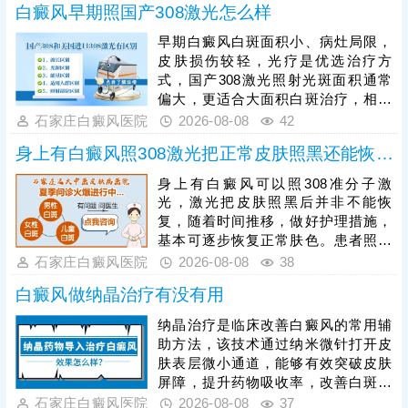
白癜风早期照国产308激光怎么样
早期白癜风白斑面积小、病灶局限，
皮肤损伤较轻，光疗是优选治疗方
式，国产308激光照射光斑面积通常
偏大，更适合大面积白斑治疗，相较
之下，进口308激光靶向性强、光源
石家庄白癜风医院
2026-08-08
42
稳定，可直接作用于患处，不损伤周
身上有白癜风照308激光把正常皮肤照黑还能恢复吗
边健康肌肤，兼具安全性与高效性，
能快速激活黑色素细胞，更适配早期
身上有白癜风可以照308准分子激
白癜风的治疗需求。患者进行308激
光，激光把皮肤照黑后并非不能恢
光治疗时，需严格遵循医嘱把控照射
复，随着时间推移，做好护理措施，
剂量，坚持照射治疗，不可随意中
基本可逐步恢复正常肤色。患者照光
断，避免影响复色效果。
治白癜风还需确定合适的频率，持之
石家庄白癜风医院
2026-08-08
38
以恒，累积疗效，助力病情稳步好
白癜风做纳晶治疗有没有用
转。照光期间需要定期复查，评估疗
效，分析病情变化特征，适当的对治
纳晶治疗是临床改善白癜风的常用辅
疗方案进行调整，使治疗持续贴合病
助方法，该技术通过纳米微针打开皮
情，循序渐进消灭白斑。
肤表层微小通道，能够有效突破皮肤
屏障，提升药物吸收率，改善白斑部
位的微循环，纳晶治疗并非适用于所
石家庄白癜风医院
2026-08-08
37