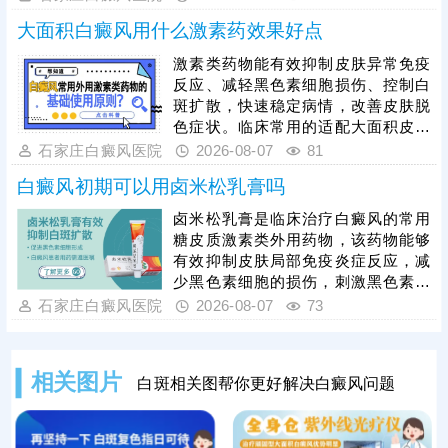
有白癜风患者，需严格遵从医嘱，根
大面积白癜风用什么激素药效果好点
据自身病情、肤质及白斑类型对症开
展治疗，切勿盲目操作。临床为提升
激素类药物能有效抑制皮肤异常免疫
整体疗效，通常建议采用综合性治疗
反应、减轻黑色素细胞损伤、控制白
方案，将纳晶治疗与中医定向透药、
斑扩散，快速稳定病情，改善皮肤脱
308准分子激光治疗相结合，内外协
色症状。临床常用的适配大面积皮损
同作用，快速修复受损黑色素细胞，
的激素药物，需根据患者年龄、皮损
石家庄白癜风医院
2026-08-07
81
缩短治疗周期。
部位、病情轻重针对性选择，具体用
白癜风初期可以用卤米松乳膏吗
药种类、剂量、使用周期均需严格遵
从医嘱。患者严禁自行选购、增减药
卤米松乳膏是临床治疗白癜风的常用
量，盲目用药易引发皮肤萎缩、毛细
糖皮质激素类外用药物，该药物能够
血管扩张、色素异常、激素依赖等副
有效抑制皮肤局部免疫炎症反应，减
作用，损害皮肤健康。单纯使用激素
少黑色素细胞的损伤，刺激黑色素再
药物治疗大面积白癜风效果有限，联
生，可有效控制白斑扩散、淡化皮
石家庄白癜风医院
2026-08-07
73
合311窄谱uvb照射综合方案，能有效
损。但患者绝对不可自行胡乱用药，
能否使用、用药剂量、涂抹时长，都
需要结合个人白斑位置、皮肤状态、
相关图片
白斑相关图帮你更好解决白癜风问题
体质等情况，严格遵从医嘱，避免不
当用药引发皮肤萎缩、色素异常等副
作用。临床治疗中，初期白癜风采用