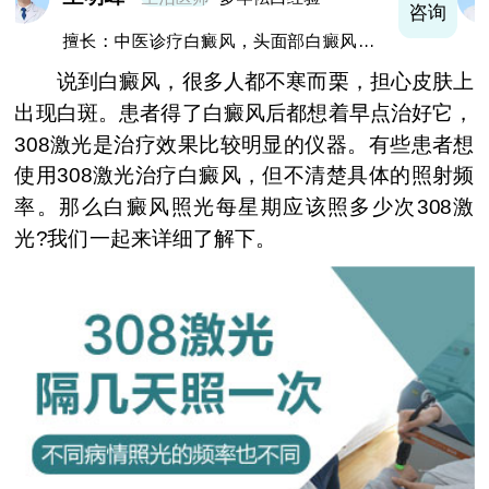
询
咨询
擅长：青少年及成年女性早期白斑和白斑的
巩固复色、抗复发经验丰富
说到白癜风，很多人都不寒而栗，担心皮肤上
出现白斑。患者得了白癜风后都想着早点治好它，
308激光是治疗效果比较明显的仪器。有些患者想
使用308激光治疗白癜风，但不清楚具体的照射频
率。那么白癜风照光每星期应该照多少次308激
光?我们一起来详细了解下。