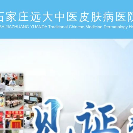
石家庄远大中医皮肤病医
SHIJIAZHUANG YUANDA Traditional Chinese Medicine Dermatology H