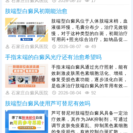
石家庄白癜风医院
2026-08-10
17
三心二意，疗效不连贯，拖慢复色进
肢端型白癜风初期能治愈
度，白癜风治疗需要持之以恒，累积
疗效，等量变达到质变，促进肤色还
肢端型白癜风位于人体肢端末梢，血
原;③手部白斑脱色严重，病症顽固，
液循环慢，毛囊分布少，治疗见效较
几乎无活性黑色素细胞，病情稳定可
慢，对于这种类型的白斑，初期治疗
考虑手术治疗，提升祛白成功率。
可用药+照光综合治疗，如纳晶促渗
+308激光，提升疗效，缩短治疗疗
石家庄白癜风医院
2026-08-07
49
程。同时，患者还需注意保持治疗连
手指末端的白癜风光疗还有治愈希望吗
贯性，确定合适的频率，不可时断时
续，以免疗效中断，前功尽弃。若用
手指末端白癜风通过光疗照射，能有
药、照光疗效不理想，白斑区域色素
效刺激皮肤黑色素细胞活化、增殖，
脱失严重，病情稳定还可以考虑黑色
修复受损色素功能，逐步淡化白斑，
素细胞种植手术。
是临床治疗肢端白癜风的常用有效手
段，但手指末端属于人体末梢部位，
石家庄白癜风医院
2026-08-04
92
血液循环、新陈代谢速度较慢，药物
肢端型白癜风使用芦可替尼有效吗
吸收和黑色素再生效率偏低，为提升
治疗疗效、缩短治疗周期，临床多建
芦可替尼对肢端型白癜风具备一定治
议采用综合性治疗方案，搭配中医定
疗效果，其作为JAK抑制剂，可通过
向、药物渗透等辅助疗法，疏通局部
调节皮肤免疫紊乱、抑制黑色素细胞
经络、加速末梢血液循环，促进药物
的免疫损伤，有效控制白斑扩散，辅