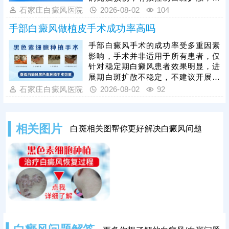
深层吸收，为黑色素生成提供良好条
助皮肤复色，但肢端部位毛囊稀少、
石家庄白癜风医院
2026-08-02
104
件。治疗过程中需长期坚持，不可随
血液循环较差，属于白癜风难治区
意中断疗程，否
手部白癜风做植皮手术成功率高吗
域，单独使用芦可替尼的治疗效果较
为有限，临床研究证实，采用芦可替
手部白癜风手术的成功率受多重因素
尼配合308nm准分子光疗等方式进行
影响，手术并非适用于所有患者，仅
综合性治疗，可大幅提升肢端白斑复
针对稳定期白癜风患者效果明显，进
色效率，疗效远优于单一用药。肢端
展期白斑扩散不稳定，不建议开展手
型白癜风恢复周期较长，患者需坚持
术，准确适配病情是保障手术成功的
石家庄白癜风医院
2026-08-02
92
足疗程治疗，不可随意中断、停药，
基础。选择正规医院是提升成功率的
否则易导致病情反
关键，我院医师临床经验丰富，手术
操作娴熟精细，严格执行无菌操作标
相关图片
白斑相关图帮你更好解决白癜风问题
准，大幅提升手术成功率。同时，术
后科学护理必不可少，做好创面防
护、忌口、防晒等护理工作，能稳固
手术效果，避免白斑复发。