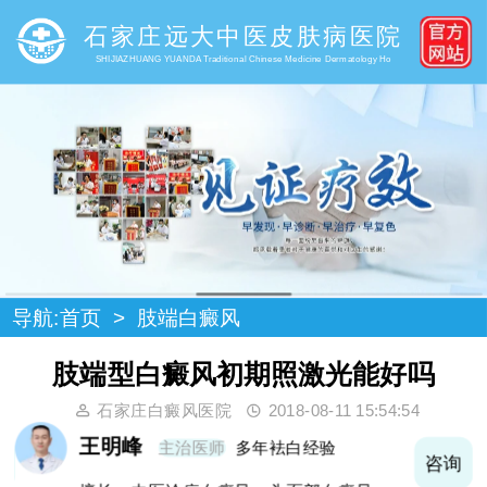
石家庄远大中医皮肤病医院
SHIJIAZHUANG YUANDA Traditional Chinese Medicine Dermatology Ho
导航:
首页
>
肢端白癜风
肢端型白癜风初期照激光能好吗
石家庄白癜风医院
2018-08-11 15:54:54
王明峰
主治医师
多年袪白经验
询
咨询