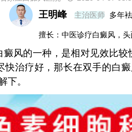
霞
主治医师
20年袪白经验
长：青少年及成年女性早期白斑和白斑的
癜风的一种，是相对见效比较快
尽快治疗好，那长在双手的白癜
解下。