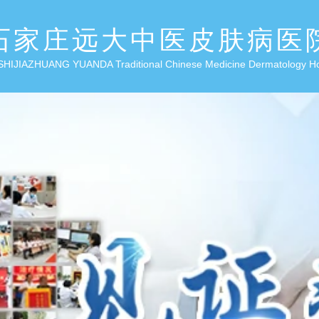
石家庄远大中医皮肤病医
SHIJIAZHUANG YUANDA Traditional Chinese Medicine Dermatology H