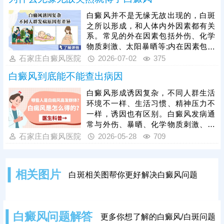
风方法多样，包括药物、照光、手术
等，需结合白斑时期、类型制定个性
白癜风并不是无缘无故出现的，白斑
化治疗方案，一人一方，祛白效果更
之所以形成，和人体内外因素都有关
有保障。
系。常见的外在因素包括外伤、化学
物质刺激、太阳暴晒等;内在因素包括
免疫紊乱、缺乏微量元素、精神紧张
石家庄白癜风医院
2026-07-02
375
等，白癜风通常在人体内外因素共同
白癜风到底能不能查出病因
作用下发病。确诊为白癜风，不可大
意，虽然早期症状轻，但易扩散，还
白癜风形成诱因复杂，不同人群生活
需抓早期治，早治早好，免遭困扰。
环境不一样、生活习惯、精神压力不
一样，诱因也有区别。白癜风发病通
常与外伤、暴晒、化学物质刺激、免
疫紊乱、精神紧张、遗传等多种因素
石家庄白癜风医院
2026-05-28
709
有关。可以前往正规医院，医生面
诊、询问家族病史结合仪器检查，更
准确的排查病因，分析病症，指导日
相关图片
白斑相关图帮你更好解决白癜风问题
后规范治疗。
白癜风问题解答
更多你想了解的白癜风/白斑问题