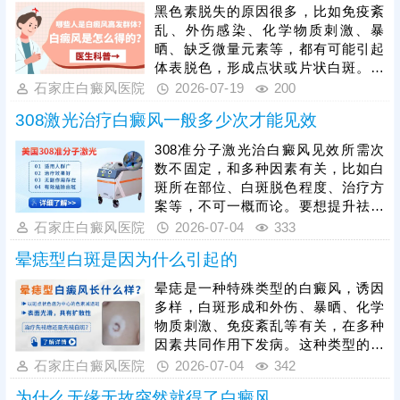
黑色素脱失的原因很多，比如免疫紊
乱、外伤感染、化学物质刺激、暴
晒、缺乏微量元素等，都有可能引起
体表脱色，形成点状或片状白斑。白
癜风就是这样的皮肤病，白斑初期面
石家庄白癜风医院
2026-07-19
200
积小，数目少，脱色不严重，但易扩
308激光治疗白癜风一般多少次才能见效
散，因此一旦确诊为白癜风，还需进
行规范治疗，趁早就医，早治早好。
308准分子激光治白癜风见效所需次
另外，从自身做起，养成健康生活习
数不固定，和多种因素有关，比如白
惯，增强体质和免疫，避免不良因素
斑所在部位、白斑脱色程度、治疗方
刺激，由内而外令肤色还原。
案等，不可一概而论。要想提升祛白
速度，可以趁着发病早期前往医院就
石家庄白癜风医院
2026-07-04
333
诊，遵医嘱照光，确定合适的照光剂
晕痣型白斑是因为什么引起的
量、频率、疗程，按部就班治疗，使
白斑早日着色。
晕痣是一种特殊类型的白癜风，诱因
多样，白斑形成和外伤、暴晒、化学
物质刺激、免疫紊乱等有关，在多种
因素共同作用下发病。这种类型的白
斑也有扩散特征，还应趁着发病早期
石家庄白癜风医院
2026-07-04
342
就医，早治疗，早恢复。医院治白癜
为什么无缘无故突然就得了白癜风