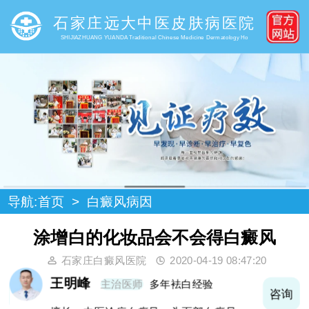
石家庄远大中医皮肤病医院
SHIJIAZHUANG YUANDA Traditional Chinese Medicine Dermatology Ho
导航:
首页
>
白癜风病因
涂增白的化妆品会不会得白癜风
石家庄白癜风医院
2020-04-19 08:47:20
王明峰
主治医师
多年袪白经验
询
咨询