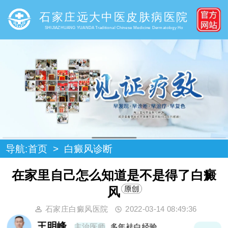
石家庄远大中医皮肤病医院
SHIJIAZHUANG YUANDA Traditional Chinese Medicine Dermatology Ho
导航:
首页
>
白癜风诊断
在家里自己怎么知道是不是得了白癜
风
石家庄白癜风医院
2022-03-14 08:49:36
高霞
主治医师
20年袪白经验