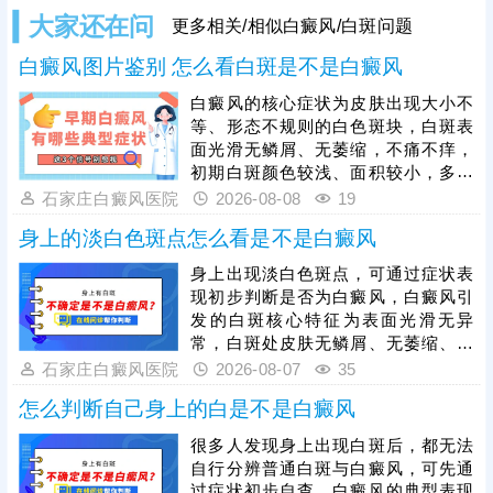
大家还在问
更多相关/相似白癜风/白斑问题
白癜风图片鉴别 怎么看白斑是不是白癜风
白癜风的核心症状为皮肤出现大小不
等、形态不规则的白色斑块，白斑表
面光滑无鳞屑、无萎缩，不痛不痒，
初期白斑颜色较浅、面积较小，多为
点状或片状分布，后期会逐渐扩散、
石家庄白癜风医院
2026-08-08
19
融合，可出现在身体任何部位。单纯
身上的淡白色斑点怎么看是不是白癜风
肉眼观察易与白色糠疹、花斑癣等白
斑疾病混淆，需通过伍德灯、皮肤ct
身上出现淡白色斑点，可通过症状表
等科学检查准确诊断，避免误诊。白
现初步判断是否为白癜风，白癜风引
癜风危害极大，确诊后需抓紧治疗，
发的白斑核心特征为表面光滑无异
结合自身白斑面积、病程、肤质等具
常，白斑处皮肤无鳞屑、无萎缩、不
体病情，制定个性化对症治疗方案。
粗糙，触感与正常皮肤一致，且无瘙
石家庄白癜风医院
2026-08-07
35
痒、疼痛等不适感，同时，白癜风白
怎么判断自己身上的白是不是白癜风
斑具备扩散性，初期多为淡白色、浅
粉色小点或小片斑，边界相对模糊，
很多人发现身上出现白斑后，都无法
仅凭肉眼观察存在误差，通过伍德
自行分辨普通白斑与白癜风，可先通
灯、皮肤ct等科学检查可更准确诊
过症状初步自查。白癜风的典型表现