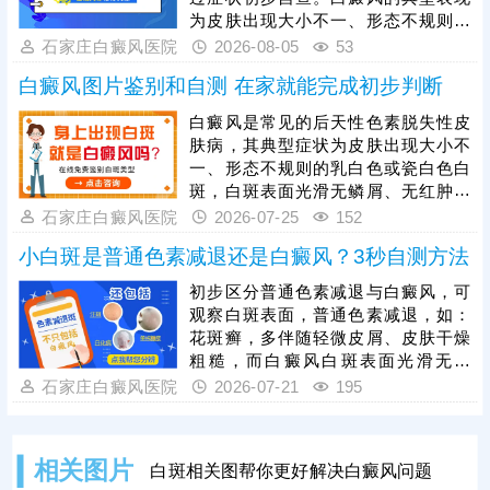
断。若确诊为白癜风，需抓住发病初
为皮肤出现大小不一、形态不规则的
期黄金治疗时期，此时黑色素细胞损
白色斑块，白斑表面光滑无鳞屑、无
石家庄白癜风医院
2026-08-05
53
伤较轻，治疗难度更低、恢复效果更
红肿瘙痒感，边界清晰，会随时间逐
好。
白癜风图片鉴别和自测 在家就能完成初步判断
渐扩散，可出现在身体任何部位，单
纯肉眼判断存在误差，想要准确确
白癜风是常见的后天性色素脱失性皮
诊，需依托科学仪器检查。一旦确诊
肤病，其典型症状为皮肤出现大小不
白癜风，需及时就医治疗，切勿拖延
一、形态不规则的乳白色或瓷白色白
病情，避免白斑大面积扩散、增加治
斑，白斑表面光滑无鳞屑、无红肿瘙
疗难度。同时白癜风属于慢性皮肤疾
痒，可出现在全身任意部位，且白斑
石家庄白癜风医院
2026-07-25
152
病，治疗周期较长，患者需坚持规范
会随病情发展逐渐扩散、融合。想要
治疗。
小白斑是普通色素减退还是白癜风？3秒自测方法
明确病情，需通过伍德灯、皮肤ct等
科学检查，准确判定色素脱失程度与
初步区分普通色素减退与白癜风，可
病灶情况。白癜风危害极大，该病越
观察白斑表面，普通色素减退，如：
早治疗预后越好，发现疑似白斑症状
花斑癣，多伴随轻微皮屑、皮肤干燥
需及时就医，结合自身病情、体质制
粗糙，而白癜风白斑表面光滑无鳞
定个性化对症治疗方案，避免拖延加
屑、无萎缩，触感与正常皮肤一致，
石家庄白癜风医院
2026-07-21
195
重病情、增加治疗难度。
其次观察白斑变化，白色糠疹基本不
会扩散蔓延；白癜风具有扩散性，短
期内会变大、变多，相邻白斑还会相
相关图片
白斑相关图帮你更好解决白癜风问题
互融合。最后做按压测试，轻压白斑