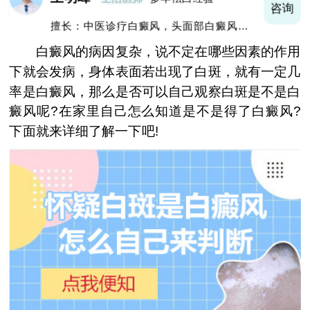
询
咨询
擅长：青少年及成年女性早期白斑和白斑的
巩固复色、抗复发经验丰富
白癜风的病因复杂，说不定在哪些因素的作用
下就会发病，身体表面若出现了白斑，就有一定几
率是白癜风，那么是否可以自己观察白斑是不是白
癜风呢?在家里自己怎么知道是不是得了白癜风?
下面就来详细了解一下吧!