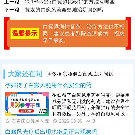
上一篇：
2018年治疗白癜风比较好的方法有哪些
下一篇：
复发的白癜风就会更难治是真的吗
白癜风病情复杂，治疗方法也不相
温馨提示
同，建议患者到院查清病情，祝您
早日康复。
大家还在问
更多相关/相似白癜风/白斑问题
孕妇得了白癜风能用什么安全的药
孕妇得了白癜风用药有讲究，需采用
成分温和无刺激的药物，建议在医生
叮嘱下规范用药，兼顾治疗的安全性
和有效性。另外，孕妇白癜风可以照
光治疗，如美国进口308准分子激
石家庄白癜风医院
2026-08-06
8
光，促进黑色素细胞修复、恢复活性
白癜风光疗后出现水疱是正常现象吗
和正常功能，安全无痛，无毒副作