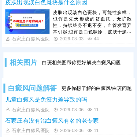
皮肤出现淡白色斑块是什么原因
等症状，则属于异常情况，多由药物
过敏、用药剂量过大、涂抹方式不当
皮肤出现淡白色斑块，可能性多样，
或药物不对症等因素导致。白癜风患
也许是先天形成的贫血痣，无扩散
者切勿自行购药、增减药量，务必在
性，持续终身不退不变，血管发育异
医生指导下规范对症用药。此外，早
常引起;也许是白色糠疹，皮肤干燥，
期白癜风单一涂药治疗效果有限，临
过度清洁，缺乏维生素等引起;也许是
石家庄白癜风医院
2026-08-03
44
床中结合308激光照射联合治疗，可
白癜风，外伤、暴晒、化学物质刺
快速
激、免疫紊乱引起。不同白斑病的成
因、症状、治疗方法区别大，建议先
相关图片
白斑相关图帮你更好解决白癜风问题
做检查诊断，确诊后再针对性用药、
调理，按部就班令病情好转。
白癜风问题解答
更多你想了解的白癜风/白斑问题
儿童白癜风是免疫力差导致的吗
石家庄白癜风医院
2026-08-06
11
石家庄有没有治白癜风有名的老专家
石家庄白癜风医院
2026-08-06
11