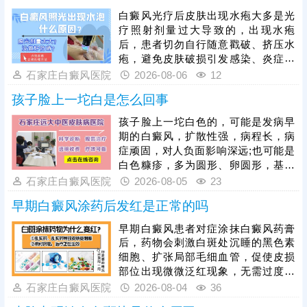
用。治疗期间还需从自身做起，加强
白癜风光疗后皮肤出现水疱大多是光
护理保健，避免不良因素刺激，稳定
疗照射剂量过大导致的，出现水疱
免疫状态，逐步令白斑症状减轻。
后，患者切勿自行随意戳破、挤压水
疱，避免皮肤破损引发感染、炎症，
加重皮肤损伤，甚至诱发白斑扩散、
石家庄白癜风医院
2026-08-06
12
遗留色素异常问题。需在医生指导下
孩子脸上一坨白是怎么回事
对症处理，做好创面防护与修复，为
规避该问题，光疗必须由经验丰富的
孩子脸上一坨白色的，可能是发病早
医生操作，根据患者肤质、白斑部位
期的白癜风，扩散性强，病程长，病
及皮肤耐受情况，制定个性化照射剂
症顽固，对人负面影响深远;也可能是
量与频次。同时要做好光疗后皮肤护
白色糠疹，多为圆形、卵圆形，基本
理，治疗后皮肤屏障脆弱，需严格规
可自行消退，影响不大。可以结合伍
石家庄白癜风医院
2026-08-05
23
避阳光暴晒，防止二次损伤诱发水
德灯、三维皮肤ct白斑专项检查诊
疱、红肿，坚持科
早期白癜风涂药后发红是正常的吗
断，分析白斑是什么、怎么形成的;诊
断清楚再进行针对性治疗，一人一
早期白癜风患者对症涂抹白癜风药膏
方，加强护理保健，助力皮肤颜色还
后，药物会刺激白斑处沉睡的黑色素
原。
细胞、扩张局部毛细血管，促使皮损
部位出现微微泛红现象，无需过度担
心。若用药后皮肤发红严重，伴随明
石家庄白癜风医院
2026-08-04
36
显红肿、刺痛、瘙痒、脱皮甚至起疹