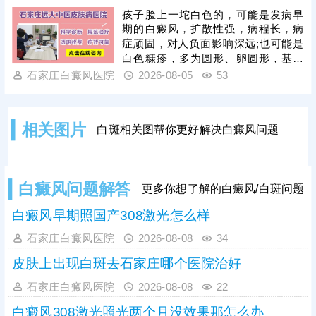
规避该问题，光疗必须由经验丰富的
孩子脸上一坨白色的，可能是发病早
医生操作，根据患者肤质、白斑部位
期的白癜风，扩散性强，病程长，病
及皮肤耐受情况，制定个性化照射剂
症顽固，对人负面影响深远;也可能是
量与频次。同时要做好光疗后皮肤护
白色糠疹，多为圆形、卵圆形，基本
理，治疗后皮肤屏障脆弱，需严格规
可自行消退，影响不大。可以结合伍
石家庄白癜风医院
2026-08-05
53
避阳光暴晒，防止二次损伤诱发水
德灯、三维皮肤ct白斑专项检查诊
疱、红肿，坚持科
断，分析白斑是什么、怎么形成的;诊
断清楚再进行针对性治疗，一人一
相关图片
白斑相关图帮你更好解决白癜风问题
方，加强护理保健，助力皮肤颜色还
原。
白癜风问题解答
更多你想了解的白癜风/白斑问题
白癜风早期照国产308激光怎么样
石家庄白癜风医院
2026-08-08
34
皮肤上出现白斑去石家庄哪个医院治好
石家庄白癜风医院
2026-08-08
22
白癜风308激光照光两个月没效果那怎么办