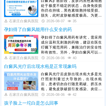
白癜风扩散阶段，皮肤内黑色素细胞
导下对症使用，规避用药风险。临床
处于极度不稳定的状态，自身免疫损
中常建议搭配308激光照射联合治
伤仍在持续，黑色素细胞持续受损、
疗，可提升黑色素细胞修复效率，强
脱失，此时皮肤敏感度极高。为更好
化治疗效果。
保障治疗安全与疗效，临床通常建议
石家庄白癜风医院
2026-08-07
35
患者先通过药物干预稳定病情，抑制
孕妇得了白癜风能用什么安全的药
白斑扩散，具体用药方案需由医生根
据个人病情、体质制定，患者严格遵
孕妇得了白癜风用药有讲究，需采用
医嘱使用，切勿自行用药。待白斑完
成分温和无刺激的药物，建议在医生
全稳定后，再启动光疗，光疗需严控
叮嘱下规范用药，兼顾治疗的安全性
剂量，采用温和适配的低剂量循序渐
和有效性。另外，孕妇白癜风可以照
进治疗，同时做好日常护理，规避外
光治疗，如美国进口308准分子激
石家庄白癜风医院
2026-08-06
40
界刺激，稳固病情，提升整体治疗效
光，促进黑色素细胞修复、恢复活性
果。
白癜风光疗后出现水疱是正常现象吗
和正常功能，安全无痛，无毒副作
用。治疗期间还需从自身做起，加强
白癜风光疗后皮肤出现水疱大多是光
护理保健，避免不良因素刺激，稳定
疗照射剂量过大导致的，出现水疱
免疫状态，逐步令白斑症状减轻。
后，患者切勿自行随意戳破、挤压水
疱，避免皮肤破损引发感染、炎症，
加重皮肤损伤，甚至诱发白斑扩散、
石家庄白癜风医院
2026-08-06
42
遗留色素异常问题。需在医生指导下
孩子脸上一坨白是怎么回事
对症处理，做好创面防护与修复，为