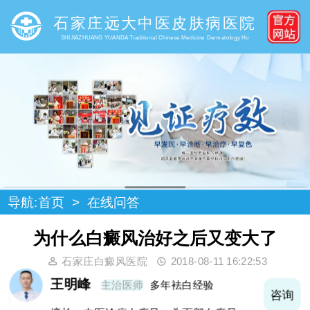
石家庄远大中医皮肤病医院
SHIJIAZHUANG YUANDA Traditional Chinese Medicine Dermatology Ho
导航:
首页
>
在线问答
为什么白癜风治好之后又变大了
石家庄白癜风医院
2018-08-11 16:22:53
王明峰
主治医师
多年袪白经验
询
咨询