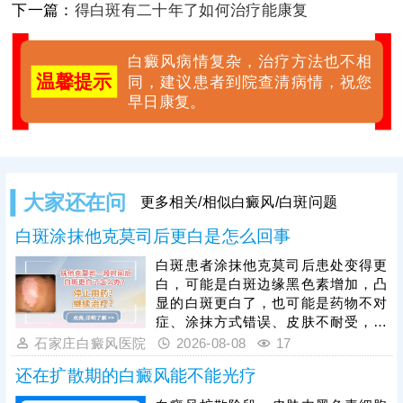
下一篇：
得白斑有二十年了如何治疗能康复
白癜风病情复杂，治疗方法也不相
温馨提示
同，建议患者到院查清病情，祝您
早日康复。
大家还在问
更多相关/相似白癜风/白斑问题
白斑涂抹他克莫司后更白是怎么回事
白斑患者涂抹他克莫司后患处变得更
白，可能是白斑边缘黑色素增加，凸
显的白斑更白了，也可能是药物不对
症、涂抹方式错误、皮肤不耐受，刺
激局部皮肤，导致黑色素细胞受损加
石家庄白癜风医院
2026-08-08
17
重，白斑范围扩大、颜色进一步变
还在扩散期的白癜风能不能光疗
白。他克莫司属于处方药，患者不可
自行购买、胡乱涂抹，必须在医生指