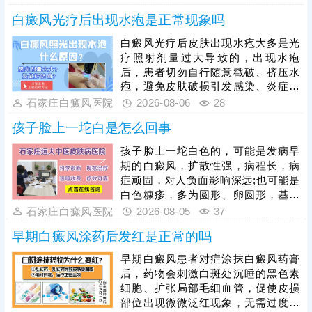
界刺激，稳固病情，提升整体治疗效
光，促进黑色素细胞修复、恢复活性
果。
白癜风光疗后出现水疱是正常现象吗
和正常功能，安全无痛，无毒副作
用。治疗期间还需从自身做起，加强
白癜风光疗后皮肤出现水疱大多是光
护理保健，避免不良因素刺激，稳定
疗照射剂量过大导致的，出现水疱
免疫状态，逐步令白斑症状减轻。
后，患者切勿自行随意戳破、挤压水
疱，避免皮肤破损引发感染、炎症，
加重皮肤损伤，甚至诱发白斑扩散、
石家庄白癜风医院
2026-08-06
28
遗留色素异常问题。需在医生指导下
孩子脸上一坨白是怎么回事
对症处理，做好创面防护与修复，为
规避该问题，光疗必须由经验丰富的
孩子脸上一坨白色的，可能是发病早
医生操作，根据患者肤质、白斑部位
期的白癜风，扩散性强，病程长，病
及皮肤耐受情况，制定个性化照射剂
症顽固，对人负面影响深远;也可能是
量与频次。同时要做好光疗后皮肤护
白色糠疹，多为圆形、卵圆形，基本
理，治疗后皮肤屏障脆弱，需严格规
可自行消退，影响不大。可以结合伍
石家庄白癜风医院
2026-08-05
37
避阳光暴晒，防止二次损伤诱发水
德灯、三维皮肤ct白斑专项检查诊
疱、红肿，坚持科
早期白癜风涂药后发红是正常的吗
断，分析白斑是什么、怎么形成的;诊
断清楚再进行针对性治疗，一人一
早期白癜风患者对症涂抹白癜风药膏
方，加强护理保健，助力皮肤颜色还
后，药物会刺激白斑处沉睡的黑色素
原。
细胞、扩张局部毛细血管，促使皮损
部位出现微微泛红现象，无需过度担