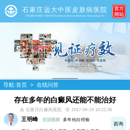
石家庄远大中医皮肤病医院
SHIJIAZHUANG YUANDA Traditional Chinese Medicine Dermatology Ho
导航:
首页
>
在线问答
存在多年的白癜风还能不能治好
石家庄白癜风医院
2017-04-14 10:22:36
王明峰
主治医师
多年袪白经验
询
咨询