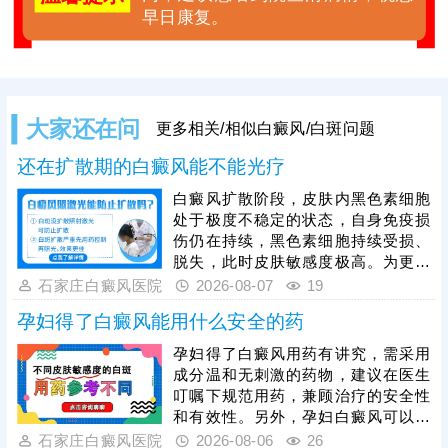
早日康复。
大家还在问
更多相关/相似白癜风/白斑问题
还在扩散期的白癜风能不能光疗
白癜风扩散阶段，皮肤内黑色素细胞
处于极度不稳定的状态，自身免疫损
伤仍在持续，黑色素细胞持续受损、
脱失，此时皮肤敏感度极高。为更好
保障治疗安全与疗效，临床通常建议
石家庄白癜风医院
2026-08-07
19
患者先通过药物干预稳定病情，抑制
孕妇得了白癜风能用什么安全的药
白斑扩散，具体用药方案需由医生根
据个人病情、体质制定，患者严格遵
孕妇得了白癜风用药有讲究，需采用
医嘱使用，切勿自行用药。待白斑完
成分温和无刺激的药物，建议在医生
全稳定后，再启动光疗，光疗需严控
叮嘱下规范用药，兼顾治疗的安全性
剂量，采用温和适配的低剂量循序渐
和有效性。另外，孕妇白癜风可以照
进治疗，同时做好日常护理，规避外
光治疗，如美国进口308准分子激
石家庄白癜风医院
2026-08-06
26