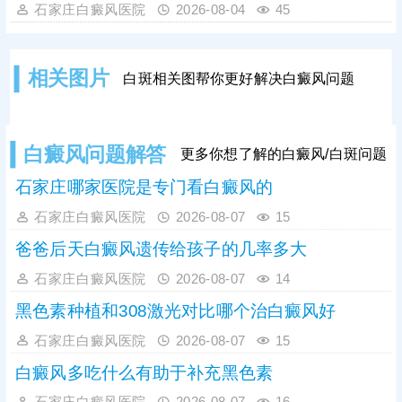
心。若用药后皮肤发红严重，伴随明
石家庄白癜风医院
2026-08-04
45
显红肿、刺痛、瘙痒、脱皮甚至起疹
等症状，则属于异常情况，多由药物
过敏、用药剂量过大、涂抹方式不当
相关图片
白斑相关图帮你更好解决白癜风问题
或药物不对症等因素导致。白癜风患
者切勿自行购药、增减药量，务必在
医生指导下规范对症用药。此外，早
期白癜风单一涂药治疗效果有限，临
白癜风问题解答
更多你想了解的白癜风/白斑问题
床中结合308激光照射联合治疗，可
快速
石家庄哪家医院是专门看白癜风的
石家庄白癜风医院
2026-08-07
15
爸爸后天白癜风遗传给孩子的几率多大
石家庄白癜风医院
2026-08-07
14
黑色素种植和308激光对比哪个治白癜风好
石家庄白癜风医院
2026-08-07
15
白癜风多吃什么有助于补充黑色素
石家庄白癜风医院
2026-08-07
16