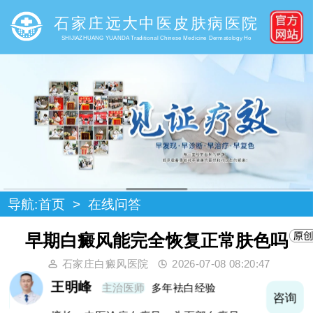
石家庄远大中医皮肤病医院
SHIJIAZHUANG YUANDA Traditional Chinese Medicine Dermatology Ho
导航:
首页
>
在线问答
早期白癜风能完全恢复正常肤色吗
石家庄白癜风医院
2026-07-08 08:20:47
王明峰
主治医师
多年袪白经验
询
咨询