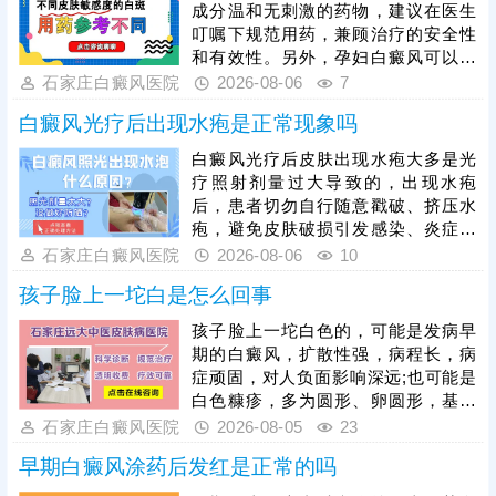
成分温和无刺激的药物，建议在医生
叮嘱下规范用药，兼顾治疗的安全性
和有效性。另外，孕妇白癜风可以照
光治疗，如美国进口308准分子激
石家庄白癜风医院
2026-08-06
7
光，促进黑色素细胞修复、恢复活性
白癜风光疗后出现水疱是正常现象吗
和正常功能，安全无痛，无毒副作
用。治疗期间还需从自身做起，加强
白癜风光疗后皮肤出现水疱大多是光
护理保健，避免不良因素刺激，稳定
疗照射剂量过大导致的，出现水疱
免疫状态，逐步令白斑症状减轻。
后，患者切勿自行随意戳破、挤压水
疱，避免皮肤破损引发感染、炎症，
加重皮肤损伤，甚至诱发白斑扩散、
石家庄白癜风医院
2026-08-06
10
遗留色素异常问题。需在医生指导下
孩子脸上一坨白是怎么回事
对症处理，做好创面防护与修复，为
规避该问题，光疗必须由经验丰富的
孩子脸上一坨白色的，可能是发病早
医生操作，根据患者肤质、白斑部位
期的白癜风，扩散性强，病程长，病
及皮肤耐受情况，制定个性化照射剂
症顽固，对人负面影响深远;也可能是
量与频次。同时要做好光疗后皮肤护
白色糠疹，多为圆形、卵圆形，基本
理，治疗后皮肤屏障脆弱，需严格规
可自行消退，影响不大。可以结合伍
石家庄白癜风医院
2026-08-05
23
避阳光暴晒，防止二次损伤诱发水
德灯、三维皮肤ct白斑专项检查诊
疱、红肿，坚持科
早期白癜风涂药后发红是正常的吗
断，分析白斑是什么、怎么形成的;诊
断清楚再进行针对性治疗，一人一