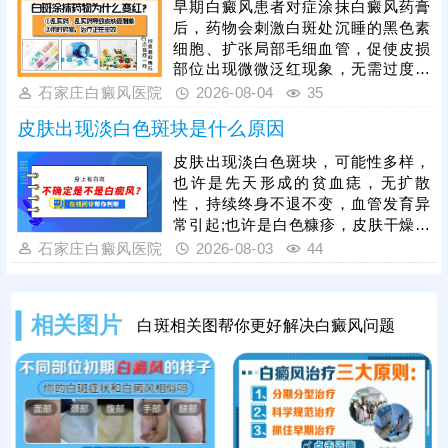
早期白癜风患者对症涂抹白癜风药膏
方，加强护理保健，助力皮肤颜色还
后，药物会刺激白斑处沉睡的黑色素
原。
细胞、扩张局部毛细血管，促使皮损
部位出现微微泛红现象，无需过度担
心。若用药后皮肤发红严重，伴随明
石家庄白癜风医院
2026-08-04
35
显红肿、刺痛、瘙痒、脱皮甚至起疹
皮肤出现淡白色斑块是什么原因
等症状，则属于异常情况，多由药物
过敏、用药剂量过大、涂抹方式不当
皮肤出现淡白色斑块，可能性多样，
或药物不对症等因素导致。白癜风患
也许是先天形成的贫血痣，无扩散
者切勿自行购药、增减药量，务必在
性，持续终身不退不变，血管发育异
医生指导下规范对症用药。此外，早
常引起;也许是白色糠疹，皮肤干燥，
期白癜风单一涂药治疗效果有限，临
过度清洁，缺乏维生素等引起;也许是
石家庄白癜风医院
2026-08-03
44
床中结合308激光照射联合治疗，可
白癜风，外伤、暴晒、化学物质刺
快速
激、免疫紊乱引起。不同白斑病的成
因、症状、治疗方法区别大，建议先
相关图片
白斑相关图帮你更好解决白癜风问题
做检查诊断，确诊后再针对性用药、
调理，按部就班令病情好转。