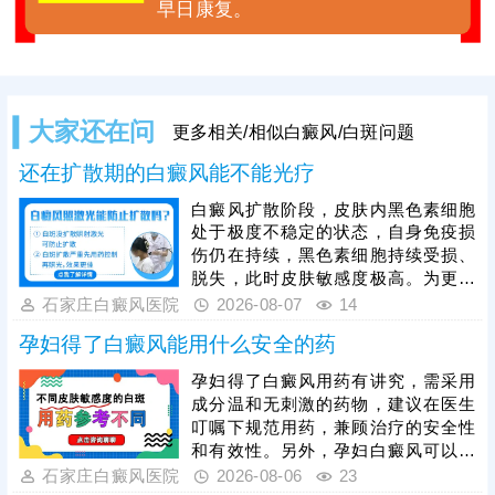
早日康复。
大家还在问
更多相关/相似白癜风/白斑问题
还在扩散期的白癜风能不能光疗
白癜风扩散阶段，皮肤内黑色素细胞
处于极度不稳定的状态，自身免疫损
伤仍在持续，黑色素细胞持续受损、
脱失，此时皮肤敏感度极高。为更好
保障治疗安全与疗效，临床通常建议
石家庄白癜风医院
2026-08-07
14
患者先通过药物干预稳定病情，抑制
孕妇得了白癜风能用什么安全的药
白斑扩散，具体用药方案需由医生根
据个人病情、体质制定，患者严格遵
孕妇得了白癜风用药有讲究，需采用
医嘱使用，切勿自行用药。待白斑完
成分温和无刺激的药物，建议在医生
全稳定后，再启动光疗，光疗需严控
叮嘱下规范用药，兼顾治疗的安全性
剂量，采用温和适配的低剂量循序渐
和有效性。另外，孕妇白癜风可以照
进治疗，同时做好日常护理，规避外
光治疗，如美国进口308准分子激
石家庄白癜风医院
2026-08-06
23
界刺激，稳固病情，提升整体治疗效