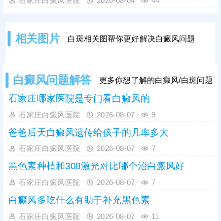
石家庄白癜风医院
2026-08-04
44
显红肿、刺痛、瘙痒、脱皮甚至起疹
等症状，则属于异常情况，多由药物
过敏、用药剂量过大、涂抹方式不当
相关图片
白斑相关图帮你更好解决白癜风问题
或药物不对症等因素导致。白癜风患
者切勿自行购药、增减药量，务必在
医生指导下规范对症用药。此外，早
期白癜风单一涂药治疗效果有限，临
白癜风问题解答
更多你想了解的白癜风/白斑问题
床中结合308激光照射联合治疗，可
快速
石家庄哪家医院是专门看白癜风的
石家庄白癜风医院
2026-08-07
9
爸爸后天白癜风遗传给孩子的几率多大
石家庄白癜风医院
2026-08-07
7
黑色素种植和308激光对比哪个治白癜风好
石家庄白癜风医院
2026-08-07
7
白癜风多吃什么有助于补充黑色素
石家庄白癜风医院
2026-08-07
11