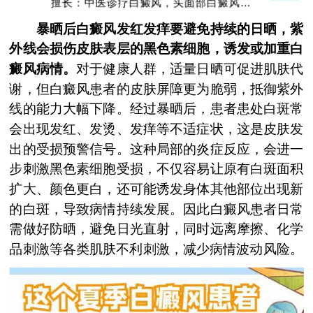
擅长：中医诊疗白癜风，头面部白癜风，青
少年白癜风
暴晒后白癜风发红发痒要避免持续的日晒，紫
外线会损伤皮肤表层的黑色素细胞，诱发或加重白
癜风病情。
对于健康人群，适量日晒可促进肌肤代
谢，但白癜风患者的皮肤屏障更为脆弱，抵御紫外
线的能力大幅下降。经过暴晒后，患者患处白斑常
会出现发红、发烫、发痒等不适症状，这是皮肤发
出的受损预警信号。这种局部的炎症反应，会进一
步刺激黑色素细胞受损，不仅容易让原有白斑面积
扩大、颜色更白，还可能诱发身体其他部位出现新
的白斑，导致病情持续发展。因此白癜风患者日常
需做好防晒，避免日光直射，同时远离摩擦、化学
品刺激等各类肌肤不利刺激，减少病情波动风险。