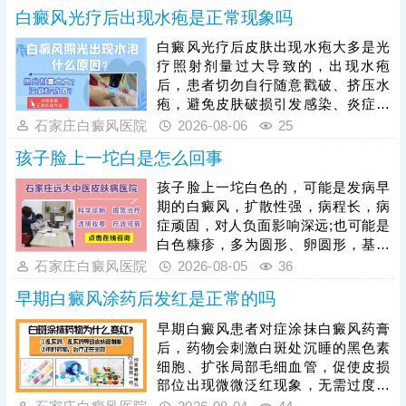
光，促进黑色素细胞修复、恢复活性
果。
白癜风光疗后出现水疱是正常现象吗
和正常功能，安全无痛，无毒副作
用。治疗期间还需从自身做起，加强
白癜风光疗后皮肤出现水疱大多是光
护理保健，避免不良因素刺激，稳定
疗照射剂量过大导致的，出现水疱
免疫状态，逐步令白斑症状减轻。
后，患者切勿自行随意戳破、挤压水
疱，避免皮肤破损引发感染、炎症，
加重皮肤损伤，甚至诱发白斑扩散、
石家庄白癜风医院
2026-08-06
25
遗留色素异常问题。需在医生指导下
孩子脸上一坨白是怎么回事
对症处理，做好创面防护与修复，为
规避该问题，光疗必须由经验丰富的
孩子脸上一坨白色的，可能是发病早
医生操作，根据患者肤质、白斑部位
期的白癜风，扩散性强，病程长，病
及皮肤耐受情况，制定个性化照射剂
症顽固，对人负面影响深远;也可能是
量与频次。同时要做好光疗后皮肤护
白色糠疹，多为圆形、卵圆形，基本
理，治疗后皮肤屏障脆弱，需严格规
可自行消退，影响不大。可以结合伍
石家庄白癜风医院
2026-08-05
36
避阳光暴晒，防止二次损伤诱发水
德灯、三维皮肤ct白斑专项检查诊
疱、红肿，坚持科
早期白癜风涂药后发红是正常的吗
断，分析白斑是什么、怎么形成的;诊
断清楚再进行针对性治疗，一人一
早期白癜风患者对症涂抹白癜风药膏
方，加强护理保健，助力皮肤颜色还
后，药物会刺激白斑处沉睡的黑色素
原。
细胞、扩张局部毛细血管，促使皮损
部位出现微微泛红现象，无需过度担
心。若用药后皮肤发红严重，伴随明