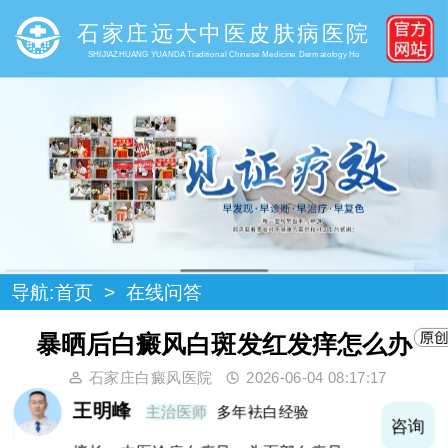
石家庄远大中医皮肤病医院
SHIJIAZHUANG YUANDA Traditional Chinese Medicine Dermatology Ho
导航:
首页
>
在线问答
暴晒后白癜风白斑发红发痒怎么办
石家庄白癜风医院
2026-06-04 08:17:17
王明峰
主治医师
多年袪白经验
询
咨询