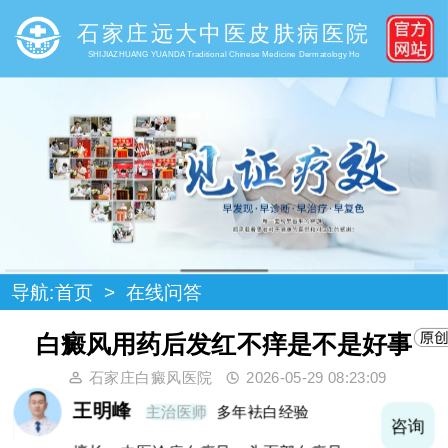
石家庄远大中医皮肤病医院
SHIJIAZHUANG YUANDA Traditional Chinese Medicine Dermatology Ho
导航:
首页
>
在线问答
白癜风用药后发红不痒是不是好事
石家庄白癜风医院
2026-05-29 08:23:09
王明峰
主治医师
多年袪白经验
询
咨询