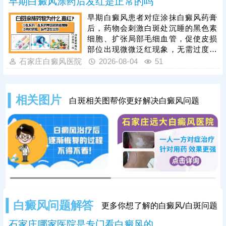
早期白癜风涂药后发红是正常的吗
断，分析白斑是什么、怎么形成的;诊
断清楚再进行针对性治疗，一人一
早期白癜风患者对症涂抹白癜风药膏
方，加强护理保健，助力皮肤颜色还
后，药物会刺激白斑处沉睡的黑色素
原。
细胞、扩张局部毛细血管，促使皮损
部位出现微微泛红现象，无需过度担
心。若用药后皮肤发红严重，伴随明
石家庄白癜风医院
2026-08-04
51
显红肿、刺痛、瘙痒、脱皮甚至起疹
等症状，则属于异常情况，多由药物
过敏、用药剂量过大、涂抹方式不当
相关图片
白斑相关图帮你更好解决白癜风问题
或药物不对症等因素导致。白癜风患
者切勿自行购药、增减药量，务必在
医生指导下规范对症用药。此外，早
期白癜风单一涂药治疗效果有限，临
床中结合308激光照射联合治疗，可
快速
白癜风问题解答
更多你想了解的白癜风/白斑问题
石家庄哪家医院是专门看白癜风的