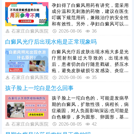
据个人病情、体质制定，患者严格遵
孕妇得了白癜风用药有讲究，需采用
医嘱使用，切勿自行用药。待白斑完
成分温和无刺激的药物，建议在医生
全稳定后，再启动光疗，光疗需严控
叮嘱下规范用药，兼顾治疗的安全性
剂量，采用温和适配的低剂量循序渐
和有效性。另外，孕妇白癜风可以照
进治疗，同时做好日常护理，规避外
光治疗，如美国进口308准分子激
石家庄白癜风医院
2026-08-06
36
界刺激，稳固病情，提升整体治疗效
光，促进黑色素细胞修复、恢复活性
果。
白癜风光疗后出现水疱是正常现象吗
和正常功能，安全无痛，无毒副作
用。治疗期间还需从自身做起，加强
白癜风光疗后皮肤出现水疱大多是光
护理保健，避免不良因素刺激，稳定
疗照射剂量过大导致的，出现水疱
免疫状态，逐步令白斑症状减轻。
后，患者切勿自行随意戳破、挤压水
疱，避免皮肤破损引发感染、炎症，
加重皮肤损伤，甚至诱发白斑扩散、
石家庄白癜风医院
2026-08-06
35
遗留色素异常问题。需在医生指导下
孩子脸上一坨白是怎么回事
对症处理，做好创面防护与修复，为
规避该问题，光疗必须由经验丰富的
孩子脸上一坨白色的，可能是发病早
医生操作，根据患者肤质、白斑部位
期的白癜风，扩散性强，病程长，病
及皮肤耐受情况，制定个性化照射剂
症顽固，对人负面影响深远;也可能是
量与频次。同时要做好光疗后皮肤护
白色糠疹，多为圆形、卵圆形，基本
理，治疗后皮肤屏障脆弱，需严格规
可自行消退，影响不大。可以结合伍
石家庄白癜风医院
2026-08-05
42
避阳光暴晒，防止二次损伤诱发水
德灯、三维皮肤ct白斑专项检查诊
疱、红肿，坚持科