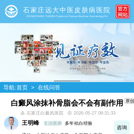
石家庄远大中医皮肤病医院
SHIJIAZHUANG YUANDA Traditional Chinese Medicine Dermatology Ho
导航:
首页
>
在线问答
白癜风涂抹补骨脂会不会有副作用
石家庄白癜风医院
2026-05-27 08:31:33
王明峰
主治医师
多年袪白经验
询
咨询