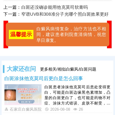
上一篇：
白斑还没确诊能用他克莫司软膏吗
下一篇：
窄谱UVB和308准分子光哪个照白斑效果更好
白癜风病情复杂，治疗方法也不相
温馨提示
同，建议患者到院查清病情，祝您
早日康复。
大家还在问
更多相关/相似白癜风/白斑问题
白斑涂抹他克莫司后更白是怎么回事
白斑患者涂抹他克莫司后患处变得更
白，可能是白斑边缘黑色素增加，凸
显的白斑更白了，也可能是药物不对
症、涂抹方式错误、皮肤不耐受，刺
激局部皮肤，导致黑色素细胞受损加
石家庄白癜风医院
2026-08-08
26
重，白斑范围扩大、颜色进一步变