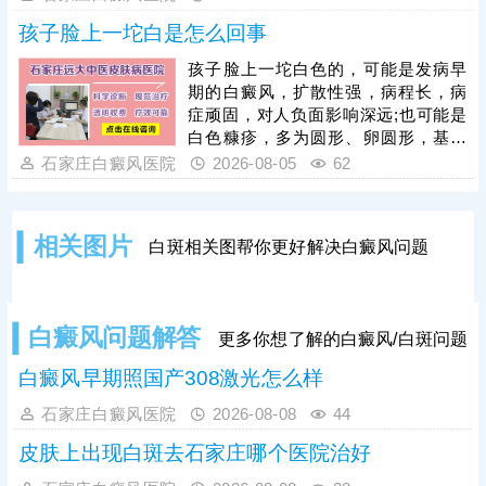
遗留色素异常问题。需在医生指导下
孩子脸上一坨白是怎么回事
对症处理，做好创面防护与修复，为
规避该问题，光疗必须由经验丰富的
孩子脸上一坨白色的，可能是发病早
医生操作，根据患者肤质、白斑部位
期的白癜风，扩散性强，病程长，病
及皮肤耐受情况，制定个性化照射剂
症顽固，对人负面影响深远;也可能是
量与频次。同时要做好光疗后皮肤护
白色糠疹，多为圆形、卵圆形，基本
理，治疗后皮肤屏障脆弱，需严格规
可自行消退，影响不大。可以结合伍
石家庄白癜风医院
2026-08-05
62
避阳光暴晒，防止二次损伤诱发水
德灯、三维皮肤ct白斑专项检查诊
疱、红肿，坚持科
断，分析白斑是什么、怎么形成的;诊
断清楚再进行针对性治疗，一人一
相关图片
白斑相关图帮你更好解决白癜风问题
方，加强护理保健，助力皮肤颜色还
原。
白癜风问题解答
更多你想了解的白癜风/白斑问题
白癜风早期照国产308激光怎么样
石家庄白癜风医院
2026-08-08
44
皮肤上出现白斑去石家庄哪个医院治好