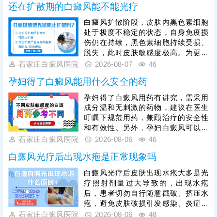
还在扩散期的白癜风能不能光疗
白。他克莫司属于处方药，患者不可
自行购买、胡乱涂抹，必须在医生指
白癜风扩散阶段，皮肤内黑色素细胞
导下对症使用，规避用药风险。临床
处于极度不稳定的状态，自身免疫损
中常建议搭配308激光照射联合治
伤仍在持续，黑色素细胞持续受损、
疗，可提升黑色素细胞修复效率，强
脱失，此时皮肤敏感度极高。为更好
化治疗效果。
保障治疗安全与疗效，临床通常建议
石家庄白癜风医院
2026-08-07
46
患者先通过药物干预稳定病情，抑制
孕妇得了白癜风能用什么安全的药
白斑扩散，具体用药方案需由医生根
据个人病情、体质制定，患者严格遵
孕妇得了白癜风用药有讲究，需采用
医嘱使用，切勿自行用药。待白斑完
成分温和无刺激的药物，建议在医生
全稳定后，再启动光疗，光疗需严控
叮嘱下规范用药，兼顾治疗的安全性
剂量，采用温和适配的低剂量循序渐
和有效性。另外，孕妇白癜风可以照
进治疗，同时做好日常护理，规避外
光治疗，如美国进口308准分子激
石家庄白癜风医院
2026-08-06
46
界刺激，稳固病情，提升整体治疗效
光，促进黑色素细胞修复、恢复活性
果。
白癜风光疗后出现水疱是正常现象吗
和正常功能，安全无痛，无毒副作
用。治疗期间还需从自身做起，加强
白癜风光疗后皮肤出现水疱大多是光
护理保健，避免不良因素刺激，稳定
疗照射剂量过大导致的，出现水疱
免疫状态，逐步令白斑症状减轻。
后，患者切勿自行随意戳破、挤压水
疱，避免皮肤破损引发感染、炎症，
加重皮肤损伤，甚至诱发白斑扩散、
石家庄白癜风医院
2026-08-06
48