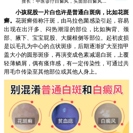
擅长：中医诊疗白癜风，头面部白癜风，青
少年白癜风
小孩屁股一片白也许是普通白斑病，比如花斑
癣。
花斑癣俗称汗斑，由马拉色菌感染引起，容易
出现在出汗多、闷热潮湿的部位，比如胸背、颈
部、腋下、宝宝屁股、大腿根侧等部位。起初皮损
是以毛孔为中心的点状斑疹，后期逐渐扩大至指甲
盖大小的圆形斑疹，再演变成色素减退白斑，上覆
轻薄鳞屑，偶有瘙痒感，有一定传染性，可通过共
用毛巾传染至其他部位或其他人身上。