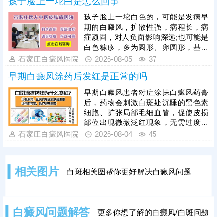
孩子脸上一坨白是怎么回事
对症处理，做好创面防护与修复，为
规避该问题，光疗必须由经验丰富的
孩子脸上一坨白色的，可能是发病早
医生操作，根据患者肤质、白斑部位
期的白癜风，扩散性强，病程长，病
及皮肤耐受情况，制定个性化照射剂
症顽固，对人负面影响深远;也可能是
量与频次。同时要做好光疗后皮肤护
白色糠疹，多为圆形、卵圆形，基本
理，治疗后皮肤屏障脆弱，需严格规
可自行消退，影响不大。可以结合伍
石家庄白癜风医院
2026-08-05
37
避阳光暴晒，防止二次损伤诱发水
德灯、三维皮肤ct白斑专项检查诊
疱、红肿，坚持科
早期白癜风涂药后发红是正常的吗
断，分析白斑是什么、怎么形成的;诊
断清楚再进行针对性治疗，一人一
早期白癜风患者对症涂抹白癜风药膏
方，加强护理保健，助力皮肤颜色还
后，药物会刺激白斑处沉睡的黑色素
原。
细胞、扩张局部毛细血管，促使皮损
部位出现微微泛红现象，无需过度担
心。若用药后皮肤发红严重，伴随明
石家庄白癜风医院
2026-08-04
45
显红肿、刺痛、瘙痒、脱皮甚至起疹
等症状，则属于异常情况，多由药物
过敏、用药剂量过大、涂抹方式不当
相关图片
白斑相关图帮你更好解决白癜风问题
或药物不对症等因素导致。白癜风患
者切勿自行购药、增减药量，务必在
医生指导下规范对症用药。此外，早
期白癜风单一涂药治疗效果有限，临
白癜风问题解答
更多你想了解的白癜风/白斑问题
床中结合308激光照射联合治疗，可