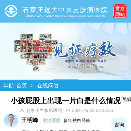
石家庄远大中医皮肤病医院
SHIJIAZHUANG YUANDA Traditional Chinese Medicine Dermatology Ho
导航:
首页
>
在线问答
小孩屁股上出现一片白是什么情况
石家庄白癜风医院
2026-05-23 08:13:36
王明峰
主治医师
多年袪白经验
询
咨询