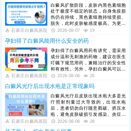
白癜风扩散阶段，皮肤内黑色素细胞
处于极度不稳定的状态，自身免疫损
伤仍在持续，黑色素细胞持续受损、
脱失，此时皮肤敏感度极高。为更好
保障治疗安全与疗效，临床通常建议
石家庄白癜风医院
2026-08-07
19
患者先通过药物干预稳定病情，抑制
孕妇得了白癜风能用什么安全的药
白斑扩散，具体用药方案需由医生根
据个人病情、体质制定，患者严格遵
孕妇得了白癜风用药有讲究，需采用
医嘱使用，切勿自行用药。待白斑完
成分温和无刺激的药物，建议在医生
全稳定后，再启动光疗，光疗需严控
叮嘱下规范用药，兼顾治疗的安全性
剂量，采用温和适配的低剂量循序渐
和有效性。另外，孕妇白癜风可以照
进治疗，同时做好日常护理，规避外
光治疗，如美国进口308准分子激
石家庄白癜风医院
2026-08-06
26
界刺激，稳固病情，提升整体治疗效
光，促进黑色素细胞修复、恢复活性
果。
白癜风光疗后出现水疱是正常现象吗
和正常功能，安全无痛，无毒副作
用。治疗期间还需从自身做起，加强
白癜风光疗后皮肤出现水疱大多是光
护理保健，避免不良因素刺激，稳定
疗照射剂量过大导致的，出现水疱
免疫状态，逐步令白斑症状减轻。
后，患者切勿自行随意戳破、挤压水
疱，避免皮肤破损引发感染、炎症，
加重皮肤损伤，甚至诱发白斑扩散、
石家庄白癜风医院
2026-08-06
28
遗留色素异常问题。需在医生指导下