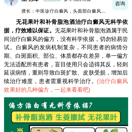
询
咨询
擅长：中医诊疗白癜风，头面部白癜风，青
少年白癜风
无花果叶和补骨脂泡酒治疗白癜风无科学依
据，疗效难以保证。
无花果叶和补骨脂泡酒属于民
间治疗白癜风的偏方，没有科学依据，切勿轻易尝
试。白癜风的发病机制复杂，不同患者的病情分
期、白斑面积、部位、体质都存在差异，单一偏方
无法适配所有患者，盲目使用只会适得其反，轻则
延误病情，重则导致白斑扩散、皮肤受损，增加后
续治疗难度，患者需重视科学治疗。
(
治疗白癜风
效果好的几种偏方，一起来看看吧
)