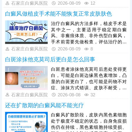
状，减轻红肿不适感，患者需切记，
石家庄白癜风医院
2026-08-09
12
切勿自行涂抹各类药膏、护肤品或偏
白癜风做植皮手术能不能恢复正常皮肤肤色
方，盲目用药易刺激受损皮肤，加重
红肿、瘙痒，甚至诱发皮肤过敏、色
治疗白癜风的方法多样，植皮手术是
素异常，影响后续治疗。日常光疗需
其中之一，主要适用于稳定期白癜
遵从医嘱，采用适配自身皮肤状态的
风、非瘢痕体质、非外伤型白癜风，
照射剂量，杜绝私自加量、延长照光
手术前需要先做检查，评估治疗的可
时间，同时做好照光后皮肤保湿、防
行性。若是满足条件，可考虑做黑色
石家庄白癜风医院
2026-08-09
8
晒等护理，减少皮肤刺激，既能规避
素细胞种植手术，自体活性色素细胞
不良反应，又能稳定
白斑涂抹他克莫司后更白是怎么回事
移植，无排斥，成活快，着色均匀，
基本无色差。术后需要加强护理，可
白斑患者涂抹他克莫司后患处变得更
搭配对症药物进行综合治疗，双管齐
白，可能是白斑边缘黑色素增加，凸
下，加快病情恢复。
显的白斑更白了，也可能是药物不对
症、涂抹方式错误、皮肤不耐受，刺
激局部皮肤，导致黑色素细胞受损加
石家庄白癜风医院
2026-08-08
32
重，白斑范围扩大、颜色进一步变
还在扩散期的白癜风能不能光疗
白。他克莫司属于处方药，患者不可
自行购买、胡乱涂抹，必须在医生指
白癜风扩散阶段，皮肤内黑色素细胞
导下对症使用，规避用药风险。临床
处于极度不稳定的状态，自身免疫损
中常建议搭配308激光照射联合治
伤仍在持续，黑色素细胞持续受损、
疗，可提升黑色素细胞修复效率，强