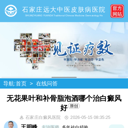
石家庄远大中医皮肤病医院
SHIJIAZHUANG YUANDA Traditional Chinese Medicine Dermatology Ho
导航:
首页
>
在线问答
无花果叶和补骨脂泡酒哪个治白癜风
好
石家庄白癜风医院
2026-05-15 08:35:25
王明峰
主治医师
多年袪白经验