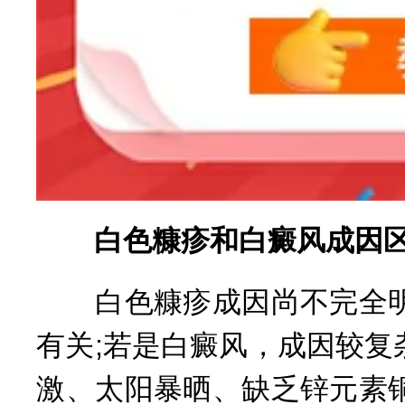
白色糠疹和白癜风成因区
白色糠疹成因尚不完全明
有关;若是白癜风，成因较
激、太阳暴晒、缺乏锌元素