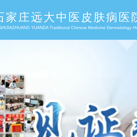
石家庄远大中医皮肤病医
SHIJIAZHUANG YUANDA Traditional Chinese Medicine Dermatology H