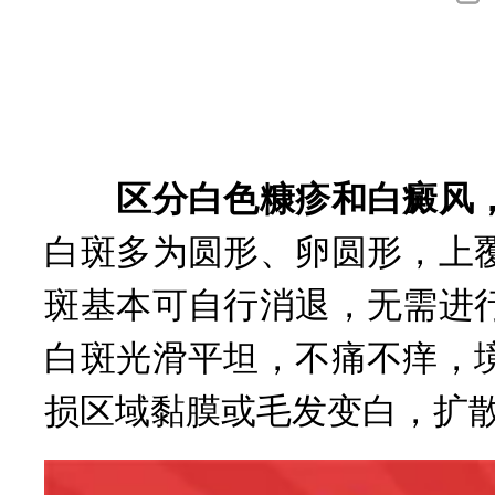
询
区分白色糠疹和白癜风，
白斑多为圆形、卵圆形，上
斑基本可自行消退，无需进
白斑光滑平坦，不痛不痒，
损区域黏膜或毛发变白，扩