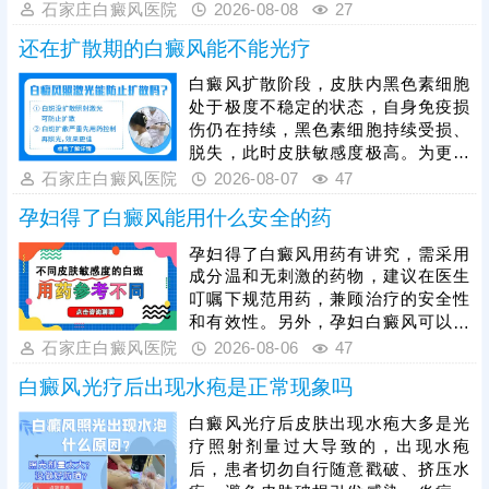
激局部皮肤，导致黑色素细胞受损加
石家庄白癜风医院
2026-08-08
27
重，白斑范围扩大、颜色进一步变
还在扩散期的白癜风能不能光疗
白。他克莫司属于处方药，患者不可
自行购买、胡乱涂抹，必须在医生指
白癜风扩散阶段，皮肤内黑色素细胞
导下对症使用，规避用药风险。临床
处于极度不稳定的状态，自身免疫损
中常建议搭配308激光照射联合治
伤仍在持续，黑色素细胞持续受损、
疗，可提升黑色素细胞修复效率，强
脱失，此时皮肤敏感度极高。为更好
化治疗效果。
保障治疗安全与疗效，临床通常建议
石家庄白癜风医院
2026-08-07
47
患者先通过药物干预稳定病情，抑制
孕妇得了白癜风能用什么安全的药
白斑扩散，具体用药方案需由医生根
据个人病情、体质制定，患者严格遵
孕妇得了白癜风用药有讲究，需采用
医嘱使用，切勿自行用药。待白斑完
成分温和无刺激的药物，建议在医生
全稳定后，再启动光疗，光疗需严控
叮嘱下规范用药，兼顾治疗的安全性
剂量，采用温和适配的低剂量循序渐
和有效性。另外，孕妇白癜风可以照
进治疗，同时做好日常护理，规避外
光治疗，如美国进口308准分子激
石家庄白癜风医院
2026-08-06
47
界刺激，稳固病情，提升整体治疗效
光，促进黑色素细胞修复、恢复活性
果。
白癜风光疗后出现水疱是正常现象吗
和正常功能，安全无痛，无毒副作
用。治疗期间还需从自身做起，加强
白癜风光疗后皮肤出现水疱大多是光
护理保健，避免不良因素刺激，稳定
疗照射剂量过大导致的，出现水疱
免疫状态，逐步令白斑症状减轻。
后，患者切勿自行随意戳破、挤压水