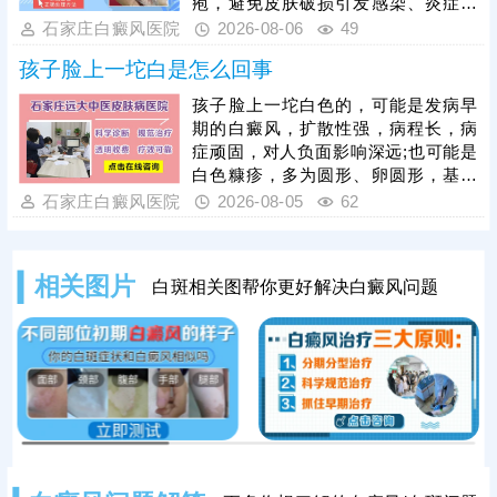
疱，避免皮肤破损引发感染、炎症，
加重皮肤损伤，甚至诱发白斑扩散、
石家庄白癜风医院
2026-08-06
49
遗留色素异常问题。需在医生指导下
孩子脸上一坨白是怎么回事
对症处理，做好创面防护与修复，为
规避该问题，光疗必须由经验丰富的
孩子脸上一坨白色的，可能是发病早
医生操作，根据患者肤质、白斑部位
期的白癜风，扩散性强，病程长，病
及皮肤耐受情况，制定个性化照射剂
症顽固，对人负面影响深远;也可能是
量与频次。同时要做好光疗后皮肤护
白色糠疹，多为圆形、卵圆形，基本
理，治疗后皮肤屏障脆弱，需严格规
可自行消退，影响不大。可以结合伍
石家庄白癜风医院
2026-08-05
62
避阳光暴晒，防止二次损伤诱发水
德灯、三维皮肤ct白斑专项检查诊
疱、红肿，坚持科
断，分析白斑是什么、怎么形成的;诊
断清楚再进行针对性治疗，一人一
相关图片
白斑相关图帮你更好解决白癜风问题
方，加强护理保健，助力皮肤颜色还
原。