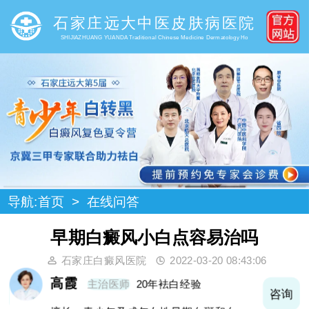
石家庄远大中医皮肤病医院
SHIJIAZHUANG YUANDA Traditional Chinese Medicine Dermatology Ho
导航:
首页
>
在线问答
早期白癜风小白点容易治吗
石家庄白癜风医院
2022-03-20 08:43:06
高霞
主治医师
20年袪白经验
询
咨询