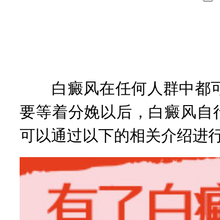
询
白癜风在任何人群中都可
要等着分娩以后，白癜风自
可以通过以下的相关介绍进