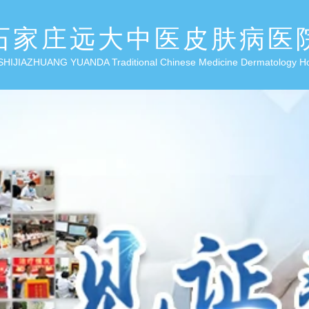
石家庄远大中医皮肤病医
SHIJIAZHUANG YUANDA Traditional Chinese Medicine Dermatology H