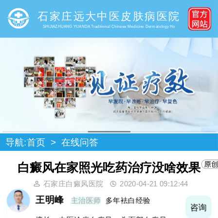
石家庄远大中医皮肤病医院
SHIJIAZHUANG YUANDA Traditional Chinese Medicine Dermatology Ho
导航:
首页
>
在线问答
白癜风在家照光吃药治疗没啥效果
石家庄白癜风医院
2020-04-21 09:12:44
王明峰
主治医师
多年袪白经验
询
咨询