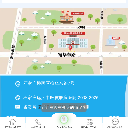
石家庄桥西区裕华东路7号
石家庄远大中医皮肤病医院 2008-2026
备案号
冀ICP备2023015620号
近期有没有变大的情况？
医院首页
电话咨询
在线咨询
预约医生
优惠咨询