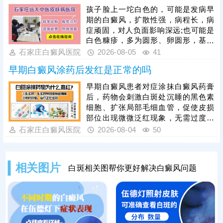
规避该问题，光疗必须由经验丰富的
孩子脸上一坨白色的，可能是发病早
医生操作，根据患者肤质、白斑部位
期的白癜风，扩散性强，病程长，病
及皮肤耐受情况，制定个性化照射剂
症顽固，对人负面影响深远;也可能是
量与频次。同时要做好光疗后皮肤护
白色糠疹，多为圆形、卵圆形，基本
理，治疗后皮肤屏障脆弱，需严格规
可自行消退，影响不大。可以结合伍
石家庄白癜风医院
2026-08-05
41
避阳光暴晒，防止二次损伤诱发水
德灯、三维皮肤ct白斑专项检查诊
疱、红肿，坚持科
早期白癜风涂药后发红是正常的吗
断，分析白斑是什么、怎么形成的;诊
断清楚再进行针对性治疗，一人一
早期白癜风患者对症涂抹白癜风药膏
方，加强护理保健，助力皮肤颜色还
后，药物会刺激白斑处沉睡的黑色素
原。
细胞、扩张局部毛细血管，促使皮损
部位出现微微泛红现象，无需过度担
心。若用药后皮肤发红严重，伴随明
石家庄白癜风医院
2026-08-04
50
显红肿、刺痛、瘙痒、脱皮甚至起疹
等症状，则属于异常情况，多由药物
过敏、用药剂量过大、涂抹方式不当
相关图片
白斑相关图帮你更好解决白癜风问题
或药物不对症等因素导致。白癜风患
者切勿自行购药、增减药量，务必在
医生指导下规范对症用药。此外，早
期白癜风单一涂药治疗效果有限，临
床中结合308激光照射联合治疗，可
快速