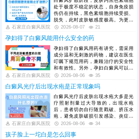
白癜风扩散阶段，皮肤内黑色素细胞
处于极度不稳定的状态，自身免疫损
伤仍在持续，黑色素细胞持续受损、
脱失，此时皮肤敏感度极高。为更好
保障治疗安全与疗效，临床通常建议
石家庄白癜风医院
2026-08-07
21
患者先通过药物干预稳定病情，抑制
孕妇得了白癜风能用什么安全的药
白斑扩散，具体用药方案需由医生根
据个人病情、体质制定，患者严格遵
孕妇得了白癜风用药有讲究，需采用
医嘱使用，切勿自行用药。待白斑完
成分温和无刺激的药物，建议在医生
全稳定后，再启动光疗，光疗需严控
叮嘱下规范用药，兼顾治疗的安全性
剂量，采用温和适配的低剂量循序渐
和有效性。另外，孕妇白癜风可以照
进治疗，同时做好日常护理，规避外
光治疗，如美国进口308准分子激
石家庄白癜风医院
2026-08-06
35
界刺激，稳固病情，提升整体治疗效
光，促进黑色素细胞修复、恢复活性
果。
白癜风光疗后出现水疱是正常现象吗
和正常功能，安全无痛，无毒副作
用。治疗期间还需从自身做起，加强
白癜风光疗后皮肤出现水疱大多是光
护理保健，避免不良因素刺激，稳定
疗照射剂量过大导致的，出现水疱
免疫状态，逐步令白斑症状减轻。
后，患者切勿自行随意戳破、挤压水
疱，避免皮肤破损引发感染、炎症，
加重皮肤损伤，甚至诱发白斑扩散、
石家庄白癜风医院
2026-08-06
34
遗留色素异常问题。需在医生指导下
孩子脸上一坨白是怎么回事
对症处理，做好创面防护与修复，为