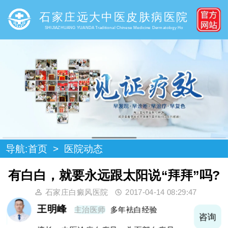
石家庄远大中医皮肤病医院
SHIJIAZHUANG YUANDA Traditional Chinese Medicine Dermatology Ho
导航:
首页
>
医院动态
有白白，就要永远跟太阳说“拜拜”吗?
石家庄白癜风医院
2017-04-14 08:29:47
王明峰
主治医师
多年袪白经验
询
咨询