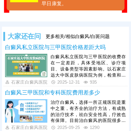
早日康复。
大家还在问
更多相关/相似白癜风/白斑问题
白癜风私立医院与三甲医院价格差距大吗
白癜风私立医院与三甲医院的收费存
在一定差距，具体受地区、诊疗项
目、设备类型等因素影响。以石家庄
远大中医皮肤病医院为例，检查和治
疗均有明确且公正透明的收费标准，
石家庄白癜风医院
2025-12-31
935
无重复收费、隐形收费等情况，是当
白癜风三甲医院和专科医院费用差多少
地治白癜风口碑不错的医院，获得患
者信赖。可结合自身需求、病情特点
治疗白癜风，选择一所正规医院是重
及经济情况选择合适的医院就诊，规
中之重，有齐全的治疗方法，有成熟
范治疗，科学干预，争取早日消灭白
的治疗技术，祛白安全性高，疗效也
斑。
有保障。目前治白癜风的医院很多，
有综合性的有专科医院，有中医院
石家庄白癜风医院
2025-09-25
1290