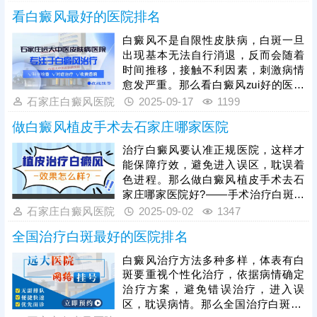
等，近日，有患者朋友问：白癜风三
看白癜风最好的医院排名
甲医院和专科医院费用差多少?不同医
院的检查、治疗方法定价不一样，患
白癜风不是自限性皮肤病，白斑一旦
者病情不一样，复色所需时间有长有
出现基本无法自行消退，反而会随着
短，治疗花销因人而异。治白癜风可
时间推移，接触不利因素，刺激病情
以到石家庄远大医院，专攻白斑诊
愈发严重。那么看白癜风zui好的医院
治，收费公正透明，得到患者信赖。
排名哪些好?——河北地区治白癜风，
石家庄白癜风医院
2025-09-17
1199
远大中医皮肤病医院有丰富经验，诊
做白癜风植皮手术去石家庄哪家医院
疗设备全，治疗技术成熟，具有祛白
优势。
治疗白癜风要认准正规医院，这样才
能保障疗效，避免进入误区，耽误着
色进程。那么做白癜风植皮手术去石
家庄哪家医院好?——手术治疗白斑包
括传统的植皮手术，也有新型的黑色
石家庄白癜风医院
2025-09-02
1347
素细胞移植，石家庄远大中医皮肤病
全国治疗白斑最好的医院排名
医院引进了成熟的黑色素移植技术，
配备无菌手术室，一人一消毒，祛白
白癜风治疗方法多种多样，体表有白
恢复快，得到更多患者青睐。
斑要重视个性化治疗，依据病情确定
治疗方案，避免错误治疗，进入误
区，耽误病情。那么全国治疗白斑zui